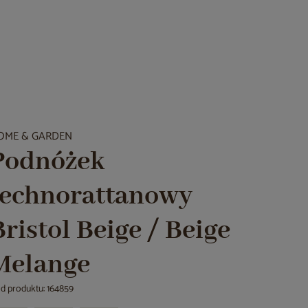
OME & GARDEN
Podnóżek
technorattanowy
Bristol Beige / Beige
Melange
d produktu: 164859