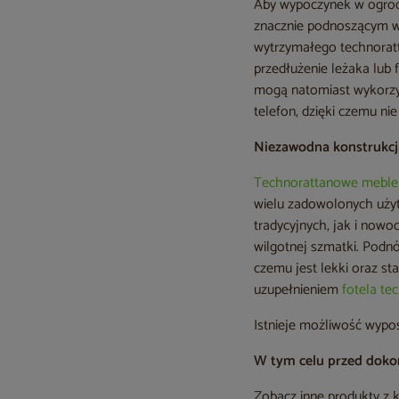
Aby wypoczynek w ogrodz
znacznie podnoszącym w
wytrzymałego technoratta
przedłużenie leżaka lub 
mogą natomiast wykorzys
telefon, dzięki czemu ni
Niezawodna konstrukcj
Technorattanowe mebl
wielu zadowolonych użyt
tradycyjnych, jak i nowo
wilgotnej szmatki. Podn
czemu jest lekki oraz st
uzupełnieniem
fotela te
Istnieje możliwość wypo
W tym celu przed doko
Zobacz inne produkty z 