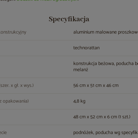
Specyfikacja
konstrukcyjny
aluminium malowane proszko
technorattan
konstrukcja beżowa, poducha 
melanż
zer. x gł. x wys.)
56 cm x 51 cm x 46 cm
z opakowania)
4,8 kg
48 cm x 52 cm x 6 cm (1 szt.)
cie
podnóżek, poducha wg specyfik