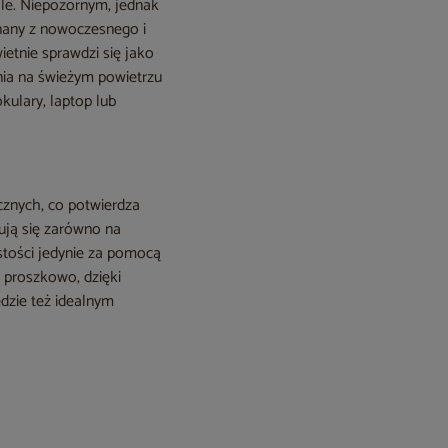
le. Niepozornym, jednak
nany z nowoczesnego i
etnie sprawdzi się jako
ania na świeżym powietrzu
kulary, laptop lub
cznych, co potwierdza
ują się zarówno na
stości jedynie za pomocą
 proszkowo, dzięki
ędzie też idealnym