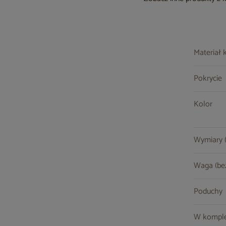
Materiał 
Pokrycie
Kolor
Wymiary (s
Waga (be
Poduchy
W komple