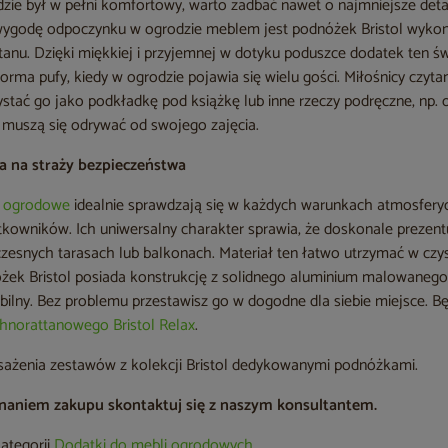
ie był w pełni komfortowy, warto zadbać nawet o najmniejsze deta
ygodę odpoczynku w ogrodzie meblem jest podnóżek Bristol wyko
nu. Dzięki miękkiej i przyjemnej w dotyku poduszce dodatek ten świ
forma pufy, kiedy w ogrodzie pojawia się wielu gości. Miłośnicy czyt
tać go jako podkładkę pod książkę lub inne rzeczy podręczne, np. o
e muszą się odrywać od swojego zajęcia.
a na straży bezpieczeństwa
e ogrodowe
idealnie sprawdzają się w każdych warunkach atmosfery
kowników. Ich uniwersalny charakter sprawia, że doskonale prezent
czesnych tarasach lub balkonach. Materiał ten łatwo utrzymać w czy
óżek Bristol posiada konstrukcję z solidnego aluminium malowanego
abilny. Bez problemu przestawisz go w dogodne dla siebie miejsce. B
chnorattanowego Bristol Relax
.
sażenia zestawów z kolekcji Bristol dedykowanymi podnóżkami.
naniem zakupu skontaktuj się z naszym konsultantem.
kategorii
Dodatki do mebli ogrodowych
.