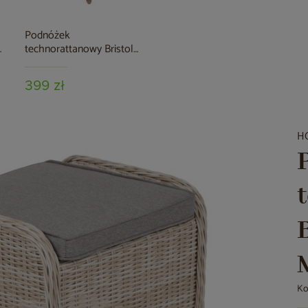
Podnóżek
technorattanowy Bristol
Ginger / Brown Melange
399 zł
H
Ko