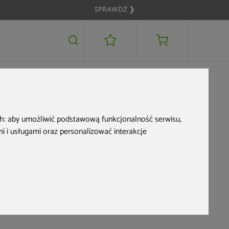
SPRAWDŹ ❯
399 zł
DODAJ DO KOSZYKA
ch:
aby umożliwić podstawową funkcjonalność serwisu
,
 i usługami oraz personalizować interakcje