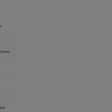
wo
beżowy
acji