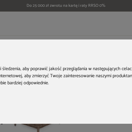
Do 25 000 zł zwrotu na kartę i raty RRSO 0%
odowych
Podnóżek technorattanowy Bristol Beige / Beige Melange
Aktualne oferty
ii śledzenia, aby poprawić jakość przeglądania w następujących cela
internetowej
,
aby zmierzyć Twoje zainteresowanie naszymi produktami
ebie bardziej odpowiednie
.