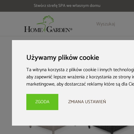
Stwórz strefę SPA we własnym domu
Szczegóły
Opinie
Akcesoria
HOME & GARDEN
Meble ogrodowe
Dodatki do mebli ogr
Używamy plików cookie
Ta witryna korzysta z plików cookie i innych technolog
aby zapewnić lepsze wrażenia z korzystania ze strony 
marketingowe
,
aby dostarczać reklamy które są dla Ci
ZGODA
ZMIANA USTAWIEŃ