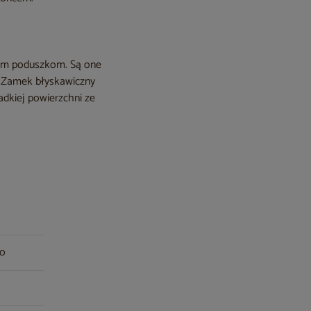
nim poduszkom. Są one
. Zamek błyskawiczny
adkiej powierzchni ze
wo