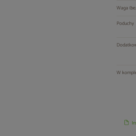
Waga (be
Poduchy
Dodatkow
W komple
I