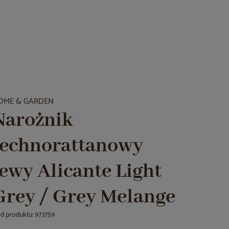
OME & GARDEN
Narożnik
technorattanowy
lewy Alicante Light
Grey / Grey Melange
d produktu: 973759