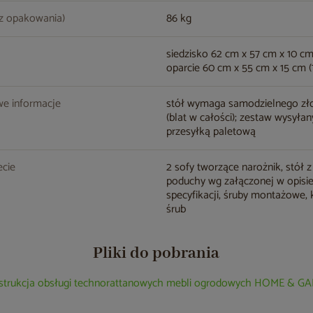
z opakowania)
86 kg
siedzisko 62 cm x 57 cm x 10 cm 
oparcie 60 cm x 55 cm x 15 cm (7
e informacje
stół wymaga samodzielnego zł
(blat w całości); zestaw wysyłan
przesyłką paletową
cie
2 sofy tworzące narożnik, stół z
poduchy wg załączonej w opisi
specyfikacji, śruby montażowe, 
śrub
Pliki do pobrania
nstrukcja obsługi technorattanowych mebli ogrodowych HOME & 