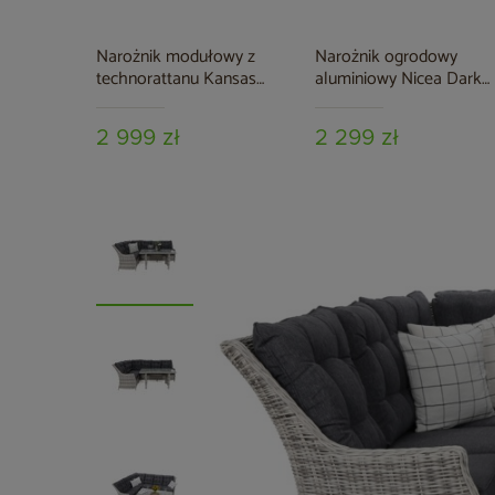
Narożnik modułowy z
Narożnik ogrodowy
technorattanu Kansas
aluminiowy Nicea Dark
Maxi Grey / Grey Melange
Grey / Grey
2 999 zł
2 299 zł