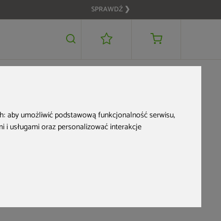
SPRAWDŹ ❯
5 999 zł
DODAJ DO KOSZYKA
ch:
aby umożliwić podstawową funkcjonalność serwisu
,
 i usługami oraz personalizować interakcje