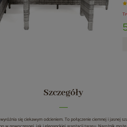
Tr
Szczegóły
wyróżnia się ciekawym odcieniem. To połączenie ciemnej i jasnej sza
o w nowoczesnej, jak i eleganckiej aranżacji tarasu. Narożnik moż