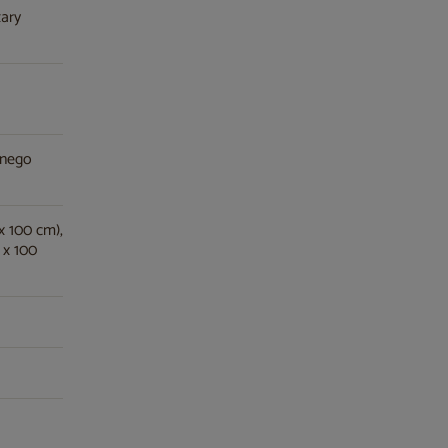
zary
anego
x 100 cm),
 x 100