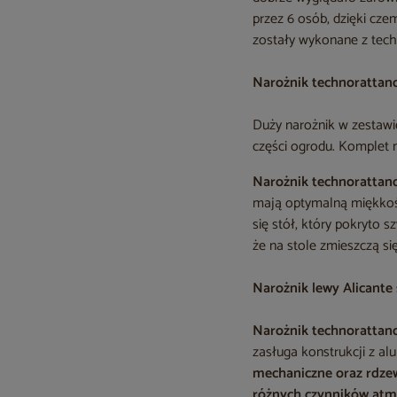
przez 6 osób, dzięki cze
zostały wykonane z tech
Narożnik technorattanow
Duży narożnik w zestawi
części ogrodu. Komplet 
Narożnik technorattano
mają optymalną miękkoś
się stół, który pokryto 
że na stole zmieszczą si
Narożnik lewy Alicante 
Narożnik technorattano
zasługa konstrukcji z a
mechaniczne oraz rdze
różnych czynników atm