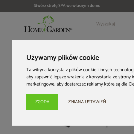
Stwórz strefę SPA we własnym domu
Szczegóły
Opinie
Akcesoria
HOME & GARDEN
Meble ogrodowe
Narożniki ogrodowe
Używamy plików cookie
Ta witryna korzysta z plików cookie i innych technolog
aby zapewnić lepsze wrażenia z korzystania ze strony 
marketingowe
,
aby dostarczać reklamy które są dla Ci
Bestseller
ZGODA
ZMIANA USTAWIEŃ