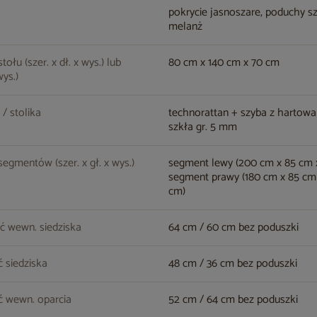
pokrycie jasnoszare, poduchy s
melanż
ołu (szer. x dł. x wys.) lub
80 cm x 140 cm x 70 cm
wys.)
 / stolika
technorattan + szyba z hartow
szkła gr. 5 mm
egmentów (szer. x gł. x wys.)
segment lewy (200 cm x 85 cm 
segment prawy (180 cm x 85 cm
cm)
ć wewn. siedziska
64 cm / 60 cm bez poduszki
 siedziska
48 cm / 36 cm bez poduszki
 wewn. oparcia
52 cm / 64 cm bez poduszki