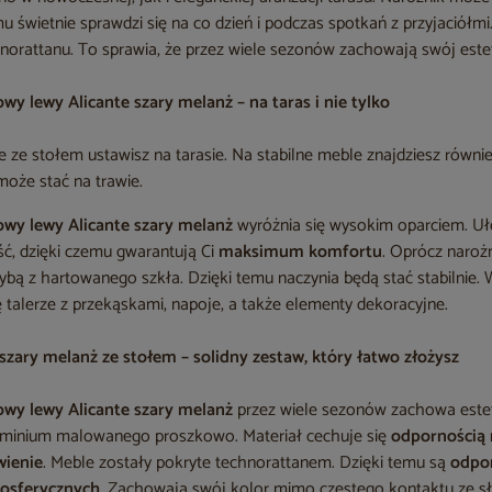
mu świetnie sprawdzi się na co dzień i podczas spotkań z przyjaciół
norattanu. To sprawia, że przez wiele sezonów zachowają swój este
y lewy Alicante szary melanż – na taras i nie tylko
e ze stołem ustawisz na tarasie. Na stabilne meble znajdziesz równi
może stać na trawie.
wy lewy Alicante szary melanż
wyróżnia się wysokim oparciem. Uł
ć, dzięki czemu gwarantują Ci
maksimum komfortu
. Oprócz naroż
szybą z hartowanego szkła. Dzięki temu naczynia będą stać stabilnie. 
ę talerze z przekąskami, napoje, a także elementy dekoracyjne.
szary melanż ze stołem – solidny zestaw, który łatwo złożysz
wy lewy Alicante szary melanż
przez wiele sezonów zachowa este
luminium malowanego proszkowo. Materiał cechuje się
odpornością 
wienie
. Meble zostały pokryte technorattanem. Dzięki temu są
odpor
osferycznych
. Zachowają swój kolor mimo częstego kontaktu ze s