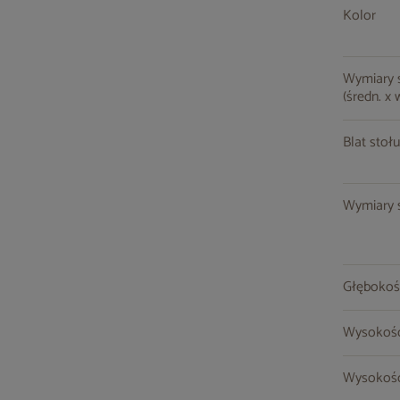
Kolor
Wymiary st
(średn. x 
Blat stołu
Wymiary s
Głębokoś
Wysokość
Wysokość