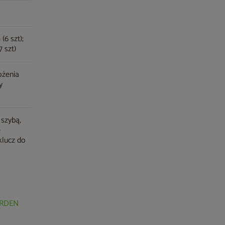
(6 szt);
 szt)
ożenia
y
 szybą,
e
klucz do
GARDEN