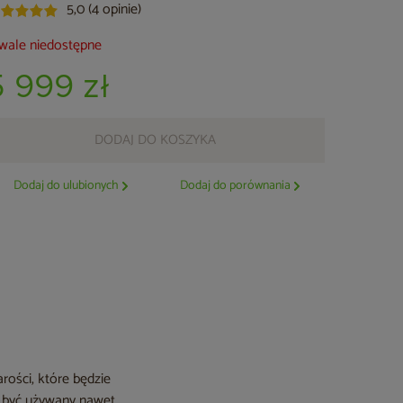
5,0 (4 opinie)
wale niedostępne
5 999 zł
DODAJ DO KOSZYKA
Dodaj do ulubionych
Dodaj do porównania
rości, które będzie
e być używany nawet