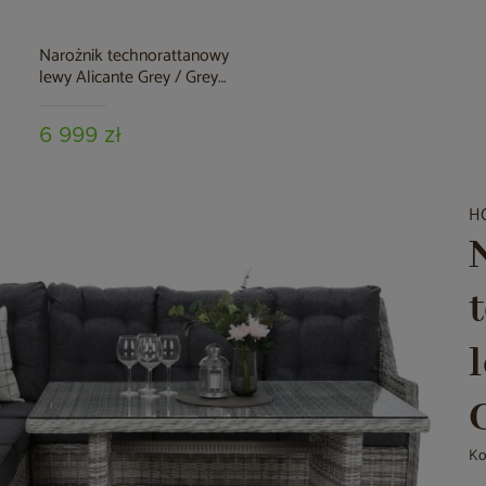
Narożnik technorattanowy
lewy Alicante Grey / Grey
Melange
6 999 zł
H
Ko