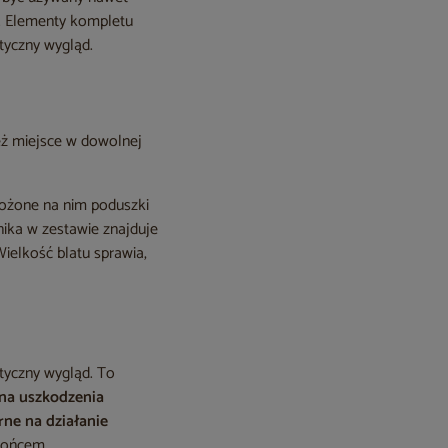
mi. Elementy kompletu
tyczny wygląd.
eż miejsce w dowolnej
ożone na nim poduszki
nika w zestawie znajduje
Wielkość blatu sprawia,
tyczny wygląd. To
na uszkodzenia
ne na działanie
łońcem.