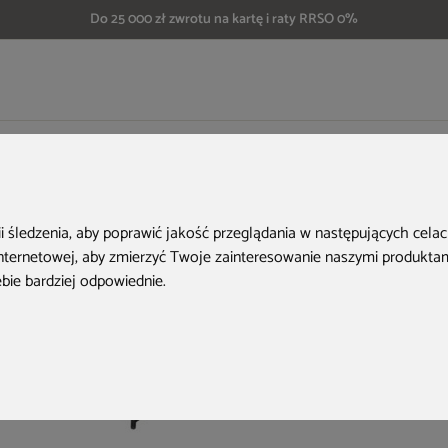
Do 25 000 zł zwrotu na kartę i raty RRSO 0%
Narożnik technorattanowy lewy Alicante Light Grey / Grey Melange
Aktualne oferty
ii śledzenia, aby poprawić jakość przeglądania w następujących cela
internetowej
,
aby zmierzyć Twoje zainteresowanie naszymi produktami
ebie bardziej odpowiednie
.