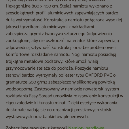
HexagonLine 800 x 400 cm. Stelaż namiotu wykonano z
sześciokątnych profili aluminiowych zapewniających bardzo
dużą wytrzymałość. Konstrukcja namiotu połączona wysokiej
jakości łącznikami aluminiowymi z nakładkami
zabezpieczającymi z tworzywa sztucznego (odpowiednio
zaokrąglone, aby nie uszkodzić materiału), które zapewniają
odpowiednią sztywność konstrukcji oraz bezproblemowe i
komfortowe rozkładanie namiotu. Nogi namiotu posiadają
trójkątne metalowe podstawy, które umożliwiają
przymocowanie stelaża do podłoża. Poszycie namiotu
stanowi bardzo wytrzymały poliester typu OXFORD PVC o
gramaturze 500 g/m2 zabezpieczony silikonową powłoką
wodoodporną. Zastosowany w namiocie nowatorski system
rozkładania Easy-Spread umożliwia rozstawienie konstrukcji w
ciągu zaledwie kilkunastu minut. Dzięki estetyce wykonania
doskonale nadają się do organizacji prestiżowych stoisk
wystawowych oraz bankietów plenerowych.
Zobacz inne produkty z kategorii
Namioty handlowe
.