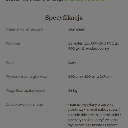
Specyfikacja
Materiał konstrukcyjny
aluminium
Pokrycie
poliester typu OXFORD PVC gr.
500 g/m2, wodoodporny
Kolor
biały
Wymiary (szer. x gł. x wys.)
800 cm x 400 cm x 245 cm
Waga (bez opakowania)
88 kg
Dodatkowe informacje
• namiot wysyłany przesyłką
paletową • namiot należy czyścić
ręcznie (nie czyścić chemicznie) •
namioty można łączyć ze sobą
wykorzystując taśmy z rzepem