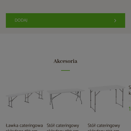
DODAJ
Akcesoria
S
k
Ławka cateringowa
Stół cateringowy
Stół cateringowy