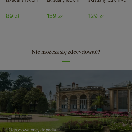
składana 183 cm
składany 180 cm
składany 122 cm - 2
wysokości
89 zł
159 zł
129 zł
Nie możesz się zdecydować?
Ogrodowa encyklopedia