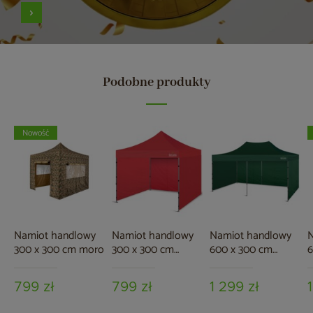
Podobne produkty
Nowość
Namiot handlowy
Namiot handlowy
Namiot handlowy
N
300 x 300 cm moro
300 x 300 cm
600 x 300 cm
6
czerwony
zielony
799 zł
799 zł
1 299 zł