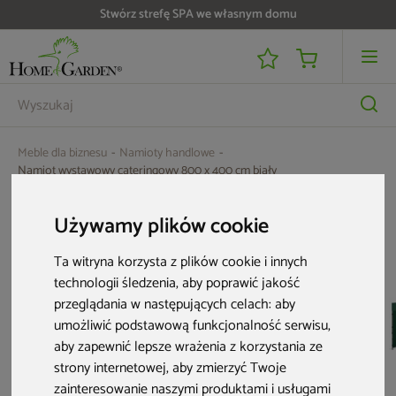
Stwórz strefę SPA we własnym domu
Meble dla biznesu
Namioty handlowe
Namiot wystawowy cateringowy 800 x 400 cm biały
Aktualne oferty
Używamy plików cookie
Ta witryna korzysta z plików cookie i innych
Nowość
technologii śledzenia, aby poprawić jakość
przeglądania w następujących celach:
aby
umożliwić podstawową funkcjonalność serwisu
,
aby zapewnić lepsze wrażenia z korzystania ze
strony internetowej
,
aby zmierzyć Twoje
zainteresowanie naszymi produktami i usługami