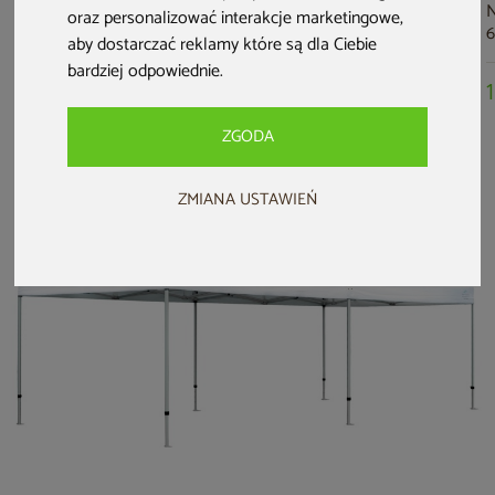
Namiot handlowy
Namiot handlowy
Namiot handlowy
N
oraz personalizować interakcje marketingowe
,
300 x 200 cm
600 x 300 cm moro
300 x 300 cm
6
aby dostarczać reklamy które są dla Ciebie
zielony
zielony
z
bardziej odpowiednie
.
759 zł
1 299 zł
799 zł
ZGODA
ZMIANA USTAWIEŃ