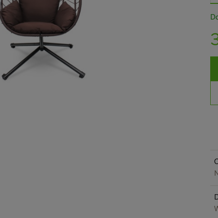
Do
O
N
W