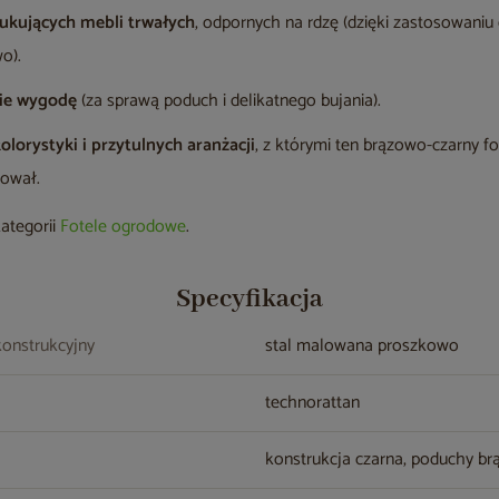
kujących mebli trwałych
, odpornych na rdzę (dzięki zastosowaniu 
o).
bie wygodę
(za sprawą poduch i delikatnego bujania).
olorystyki i przytulnych aranżacji
, z którymi ten brązowo-czarny fo
nował.
kategorii
Fotele ogrodowe
.
Specyfikacja
konstrukcyjny
stal malowana proszkowo
technorattan
konstrukcja czarna, poduchy b