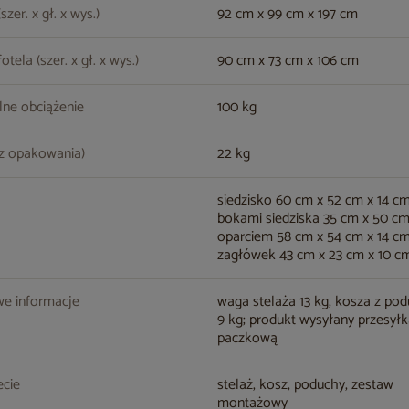
zer. x gł. x wys.)
92 cm x 99 cm x 197 cm
tela (szer. x gł. x wys.)
90 cm x 73 cm x 106 cm
ne obciążenie
100 kg
z opakowania)
22 kg
siedzisko 60 cm x 52 cm x 14 cm
bokami siedziska 35 cm x 50 cm 
oparciem 58 cm x 54 cm x 14 cm (
zagłówek 43 cm x 23 cm x 10 cm 
e informacje
waga stelaża 13 kg, kosza z po
9 kg; produkt wysyłany przesył
paczkową
cie
stelaż, kosz, poduchy, zestaw
montażowy