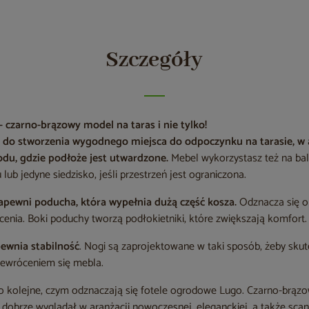
Szczegóły
 czarno-brązowy model na taras i nie tylko!
i do stworzenia wygodnego miejsca do odpoczynku na tarasie, w 
du, gdzie podłoże jest utwardzone.
Mebel wykorzystasz też na bal
ub jedyne siedzisko, jeśli przestrzeń jest ograniczona.
pewni poducha, która wypełnia dużą część kosza.
Odznacza się o
enia. Boki poduchy tworzą podłokietniki, które zwiększają komfort.
pewnia stabilność
. Nogi są zaprojektowane w taki sposób, żeby sku
ewróceniem się mebla.
o kolejne, czym odznaczają się fotele ogrodowe Lugo. Czarno-brązo
e dobrze wyglądał w aranżacji nowoczesnej, eleganckiej, a także sca