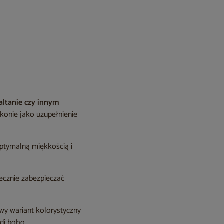
altanie czy innym
konie jako uzupełnienie
ptymalną miękkością i
tecznie zabezpieczać
wy wariant kolorystyczny
ndi boho.