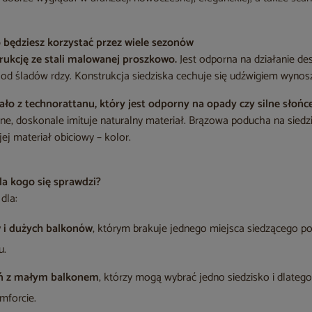
o będziesz korzystać przez wiele sezonów
rukcję ze stali malowanej proszkowo.
Jest odporna na działanie de
od śladów rdzy. Konstrukcja siedziska cechuje się udźwigiem wynos
ło z technorattanu, który jest odporny na opady czy silne słońce
ażne, doskonale imituje naturalny materiał. Brązowa poducha na siedz
ej materiał obiciowy – kolor.
la kogo się sprawdzi?
dla:
w i dużych balkonów
, którym brakuje jednego miejsca siedzącego p
u.
ń z małym balkonem
, którzy mogą wybrać jedno siedzisko i dlatego
forcie.