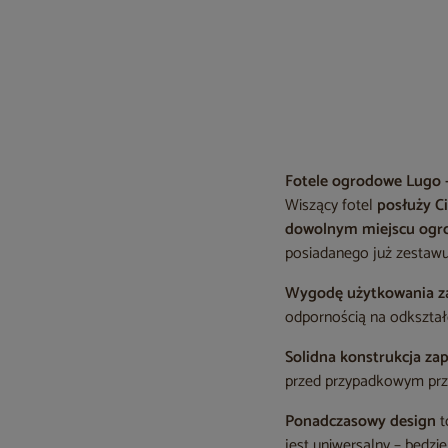
Fotele ogrodowe Lugo –
Wiszący fotel
posłuży C
dowolnym miejscu ogro
posiadanego już zestawu l
Wygodę użytkowania za
odpornością na odkształc
Solidna konstrukcja za
przed przypadkowym prz
Ponadczasowy design
t
jest uniwersalny – będzi