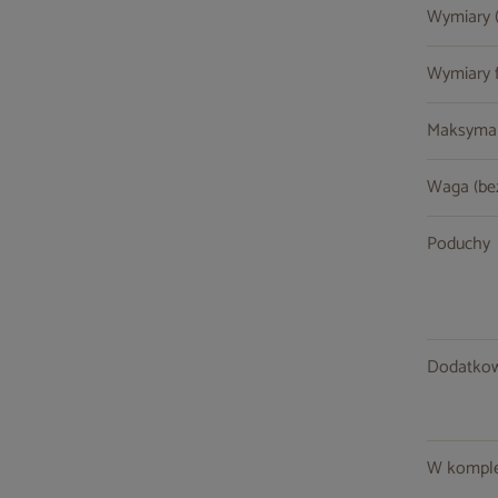
Wymiary (s
Wymiary fo
Maksymal
Waga (be
Poduchy
Dodatkow
W komple