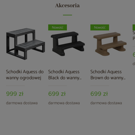
Akcesoria
Nowość
Nowość
S
P
d
o
d
Schodki Aquess do
Schodki Aquess
Schodki Aquess
wanny ogrodowej
Black do wanny
Brown do wanny
ogrodowej
ogrodowej
999 zł
699 zł
699 zł
darmowa dostawa
darmowa dostawa
darmowa dostawa