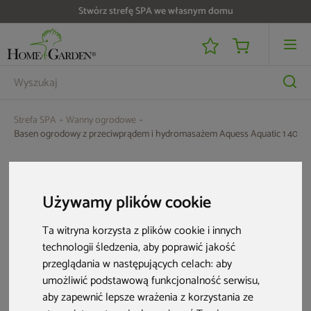
Stwórz strefę SPA we własnym domu
Do 25 000 zł zwrotu na kartę i raty RRSO 0%
Strefa SPA
Wanny ogrodowe
Basen ogrodowy z przeciwprądem i hydromasażem Aquess Aquatic 1 400 x 2
Używamy plików cookie
Ta witryna korzysta z plików cookie i innych
technologii śledzenia, aby poprawić jakość
przeglądania w następujących celach:
aby
umożliwić podstawową funkcjonalność serwisu
,
aby zapewnić lepsze wrażenia z korzystania ze