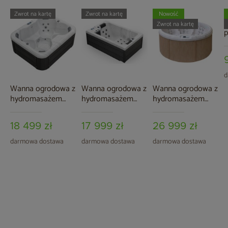
Zwrot na kartę
Zwrot na kartę
Nowość
B
Zwrot na kartę
p
A
5
d
Wanna ogrodowa z
Wanna ogrodowa z
Wanna ogrodowa z
hydromasażem
hydromasażem
hydromasażem
Aquess Zenya 2001
Aquess Ellora 1201
Aquess Recharge
4-osobowa
2-osobowa
3101 7-osobowa
18 499 zł
17 999 zł
26 999 zł
darmowa dostawa
darmowa dostawa
darmowa dostawa