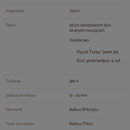
Pojemność
7500 l
Dysze
48 szt. nierdzewnych dysz
wodnych masujących;
Dodatkowo:
Dysze Turbo Swim Jet,
ilość przeciwdysz: 4 szt.
Zasilanie
380 V
Izolacja termiczna
15 - 20 mm
Sterownik
Balboa BP6013G3
Panel sterowania
Balboa TP600