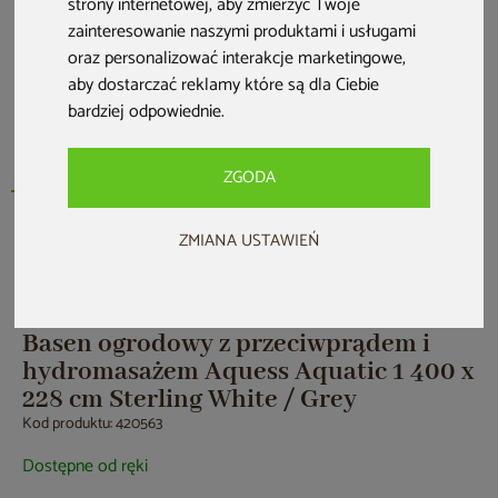
strony internetowej
,
aby zmierzyć Twoje
zainteresowanie naszymi produktami i usługami
oraz personalizować interakcje marketingowe
,
aby dostarczać reklamy które są dla Ciebie
bardziej odpowiednie
.
ZGODA
ZMIANA USTAWIEŃ
Nowość
Zwrot na kartę
Basen ogrodowy z przeciwprądem i
hydromasażem Aquess Aquatic 1 400 x
228 cm Sterling White / Grey
Kod produktu: 420563
Dostępne od ręki