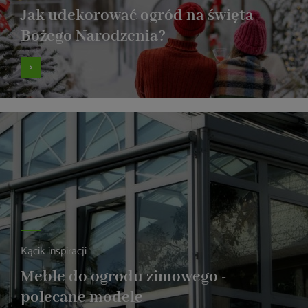
Jak udekorować ogród na święta
Bożego Narodzenia?
Kącik inspiracji
Meble do ogrodu zimowego -
polecane modele