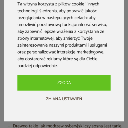
mróz. Dlatego najczęściej polecane są gatunki
Ta witryna korzysta z plików cookie i innych
technologii śledzenia, aby poprawić jakość
egzotyczne. Nie zapomnij także o odpowiedniej
przeglądania w następujących celach:
aby
impregnacji! Zobacz, jakie drewno na taras nadaje się
umożliwić podstawową funkcjonalność serwisu
,
najlepiej!
aby zapewnić lepsze wrażenia z korzystania ze
strony internetowej
,
aby zmierzyć Twoje
zainteresowanie naszymi produktami i usługami
oraz personalizować interakcje marketingowe
,
aby dostarczać reklamy które są dla Ciebie
bardziej odpowiednie
.
ZGODA
ZMIANA USTAWIEŃ
Jakie drewno na taras wybrać? Najważniejsze informacje:
Drewno takie jak modrzew syberyjski czy sosna jest tanie,