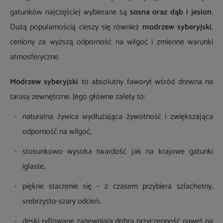
gatunków najczęściej wybierane są
sosna oraz dąb i jesion
.
Dużą popularnością cieszy się również
modrzew syberyjski
,
ceniony za wyższą odporność na wilgoć i zmienne warunki
atmosferyczne.
Modrzew syberyjski
to absolutny faworyt wśród drewna na
tarasy zewnętrzne. Jego główne zalety to:
naturalna żywica wydłużająca żywotność i zwiększająca
odporność na wilgoć,
stosunkowo wysoka twardość jak na krajowe gatunki
iglaste,
piękne starzenie się – z czasem przybiera szlachetny,
srebrzysto-szary odcień,
deski ryflowane zapewniają dobrą przyczepność nawet na