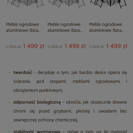
Meble ogrodowe
Meble ogrodowe
Meble ogrodowe
aluminiowe Ibiza
aluminiowe Ibiza
aluminiowe Ibiza
150 cm Silver /
150 cm Silver /
150 cm Black /
Black 6+1
Taupe 6+1
Black 6+1
1 499 zł
1 499 zł
1 499 zł
1 799 zł
1 799 zł
1 799 zł
twardość
– decyduje o tym, jak bardzo deska opiera się
ścieraniu pod stopami, meblami ogrodowymi i
obciążeniom punktowym,
odporność biologiczną
– określa, jak skutecznie drewno
chroni się przed grzybami, pleśnią i owadami bez
zewnętrznej ochrony chemicznej,
stabilność wymiarową
– mówi o tym, na ile materiał