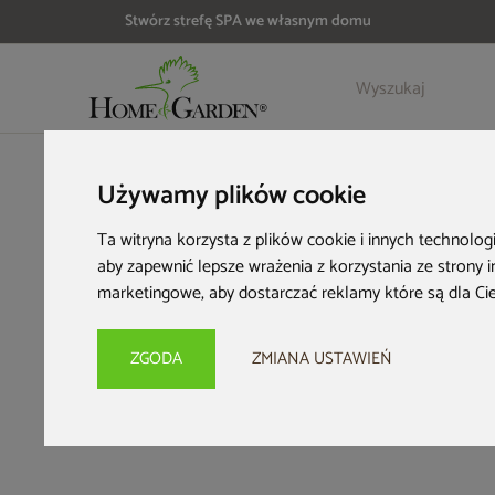
Stwórz strefę SPA we własnym domu
Szczegóły
Opinie
HOME & GARDEN
Strefa SPA
Wanny ogrodowe
Akcesori
Używamy plików cookie
Ta witryna korzysta z plików cookie i innych technolog
aby zapewnić lepsze wrażenia z korzystania ze strony 
marketingowe
,
aby dostarczać reklamy które są dla Ci
ZGODA
ZMIANA USTAWIEŃ