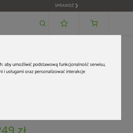
SPRAWDŹ ❯
249 zł
DODAJ DO KOSZYKA
ch:
aby umożliwić podstawową funkcjonalność serwisu
,
 i usługami oraz personalizować interakcje
Żarówka UV Aquess
do wanny ogrodowej
d produktu: 934176
stępne od ręki
249 zł