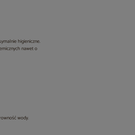
symalnie higieniczne.
hemicznych nawet o
larowność wody.