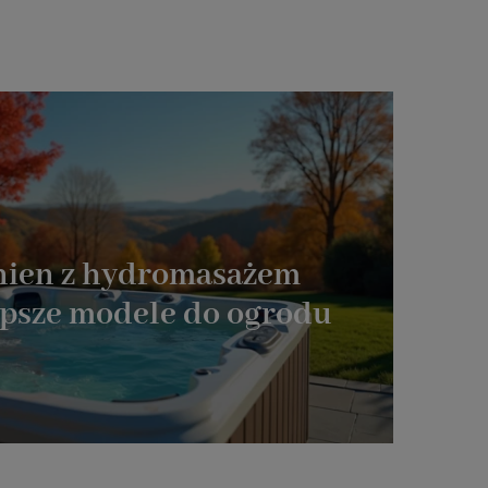
nien z hydromasażem
epsze modele do ogrodu