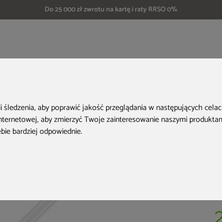
Do 25 000 zł zwrotu na kartę i raty RRSO 0%
a do wanien ogrodowych
Żarówka UV Aquess do wanny ogrodowej
ii śledzenia, aby poprawić jakość przeglądania w następujących cela
internetowej
,
aby zmierzyć Twoje zainteresowanie naszymi produktami
ebie bardziej odpowiednie
.
Ko
Do