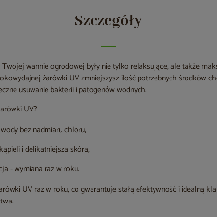
Szczegóły
w Twojej wannie ogrodowej były nie tylko relaksujące, ale także mak
sokowydajnej żarówki UV zmniejszysz ilość potrzebnych środków c
eczne usuwanie bakterii i patogenów wodnych.
żarówki UV?
 wody bez nadmiaru chloru,
pieli i delikatniejsza skóra,
ja - wymiana raz w roku.
arówki UV raz w roku, co gwarantuje stałą efektywność i idealną k
atwa.