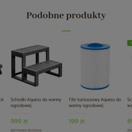
Podobne produkty
ck
Schodki Aquess do wanny
Filtr kartuszowy Aquess do
Sc
ogrodowej
wanny ogrodowej
wa
999 zł
199 zł
6
darmowa dostawa
da