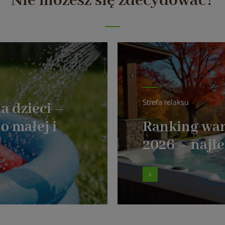
Nie możesz się zdecydować?
Strefa relaksu
a dzieci –
o małej i
Ranking wa
2026 – najl