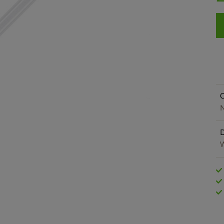
O
N
W