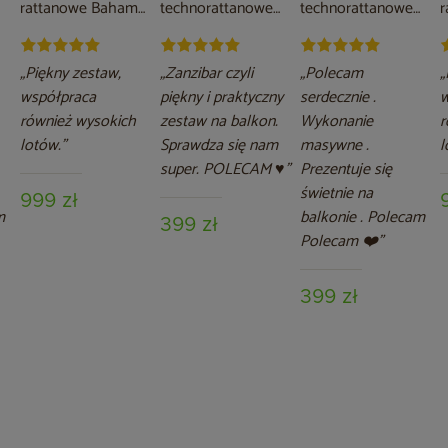
rattanowe Bahama
technorattanowe
technorattanowe
r
Brown /
Zanzibar Beige /
Zanzibar Grey /
B
Cappuccino 2+1
Grey
Grey
C
„Piękny zestaw,
„Zanzibar czyli
„Polecam
„
współpraca
piękny i praktyczny
serdecznie .
w
również wysokich
zestaw na balkon.
Wykonanie
r
lotów.”
Sprawdza się nam
masywne .
l
super. POLECAM ♥”
Prezentuje się
świetnie na
999 zł
m
balkonie . Polecam
399 zł
Polecam ❤️”
399 zł