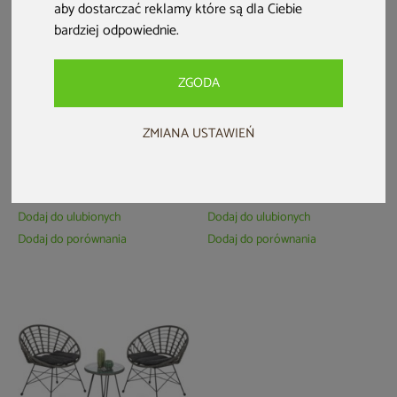
aby dostarczać reklamy które są dla Ciebie
bardziej odpowiednie
.
ZGODA
Meble ogrodowe rattanowe
Meble balkonowe
ZMIANA USTAWIEŃ
Bahama Brown / Cappuccino
technorattanowe Zanzibar
2+1
Beige / Grey
999 zł
399 zł
Dodaj do ulubionych
Dodaj do ulubionych
Dodaj do porównania
Dodaj do porównania