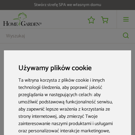
Stwórz strefę SPA we własnym domu
Meble ogrodowe
Meble balkonowe
Stolik i krzesła na balkon
Komplet stolik i krzesła
Używamy plików cookie
Rozwiń
Ta witryna korzysta z plików cookie i innych
Balkon, nawet niewielki, nie musi pozostawać pusty. Z łatwością
technologii śledzenia, aby poprawić jakość
zaaranżujesz tam przestrzeń idealną do odpoczynku. Wystarczy
3 produkty
niewielki komplet mebli, żeby o poranku cieszyć się śniadaniem
przeglądania w następujących celach:
aby
zjedzonym na świeżym powietrzu lub odpocząć wieczorem po całym
umożliwić podstawową funkcjonalność serwisu
,
dniu pracy. W HOME & GARDEN znajdziesz stolik i krzesła na balkon w
aby zapewnić lepsze wrażenia z korzystania ze
różnych wariantach. Sprawdź dostępne modele i wybierz idealnie
dopasowane do Twojego pomysłu na aranżację!
Bestseller
strony internetowej
,
aby zmierzyć Twoje
zainteresowanie naszymi produktami i usługami
oraz personalizować interakcje marketingowe
,