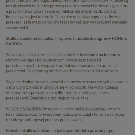
przestrzeń, w której odpoczniesz. Niektóre modele stolików i krzeseł są
na tyle niewielkie, że z ich pomocą urządzisz nawet bardzo mały balkon,
a przy tym stworzysz miejsce do relaksu dla dwóch osób. Oprócz
krzeseł ważny jest też stolik. To na nim odstawisz napoje i odłożysz
przekąski. Jeśli masz ogród, możesz również tam wykorzystać niewielki
zestaw mebli.
Stolik z krzesłami na balkon – sprawdź modele dostępne w HOME &
GARDEN
W naszym asortymencie znajdziesz
stolik z krzesłami na balkon
w
różnych wersjach kolorystycznych. Wybierzesz spośród
ponadczasowych rozwiązań, które łatwo dopasujesz do aranżacji
przestrzeni. Dostępne są modele w odcieniach szarości oraz brązu.
Wybierz idealny komplet spośród zestawów przeznaczonych dla dwóch
osób. Oprócz siedzisk znajduje się w nich stolik. Ma wystarczającą
wielkość, żeby położyć na nim filiżanki i dzbanek czy talerze z
przekąskami. Znajdzie się też miejsce na książkę.
W
HOME & GARDEN
dostępne są także
meble balkonowe
, których
nóżki zabezpieczono tworzywem sztucznym. Dzięki temu nie zarysują
okładziny podłogowej podczas przestawiania.
Krzesła i stolik na balkon – z jakiego materiału powinny być