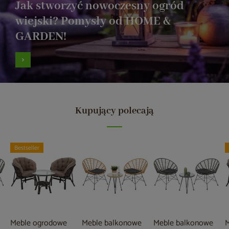
Jak stworzyć nowoczesny ogród
wiejski? Pomysły od HOME &
GARDEN!
Kupujący polecają
Bestseller
Meble ogrodowe
Meble balkonowe
Meble balkonowe
M