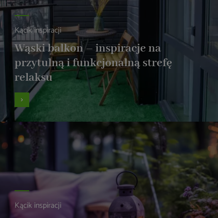
Kącik inspiracji
Wąski balkon – inspiracje na
przytulną i funkcjonalną strefę
relaksu
Kącik inspiracji