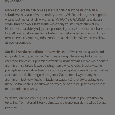
wykonane?
Meble stojące na balkonie są nieustannie narażone na działanie
szkodliwych czynników atmosferycznych. Właśnie dlatego szczególnie
ważny jest materiał ich wykonania. W HOME & GARDEN znajdziesz
stolik balkonowy z krzesłami
wykonany ze stali oraz aluminium.
Materiały charakteryzują się odpornością na uszkodzenia mechaniczne.
Dodatkowo
stół i krzesła na balkon
są malowane proszkowo. Dzięki
temu meble cechują się odpornością na działanie różnych czynników
atmosferycznych.
Stolik i krzesła na balkon
przez wiele sezonów pozostaną wolne od
rdzy i śladów użytkowania. Zachowają swój intensywny kolor mimo
częstego kontaktu z promieniowaniem słonecznym. Meble wykonane z
aluminium są także łatwe do utrzymania w czystości. Błyskawicznie
pozbędziesz się zabrudzeń przy pomocy wilgotnej szmatki, ewentualnie
z dodatkiem delikatnego detergentu. Zaletą mebli wykonanych z
aluminium jest również ich niewielka waga, która ułatwia ustawienie
mebli na balkonie. Dodatkowo sprawia, że bez trudu przeniesiesz je z
mieszkania do piwnicy.
W naszej ofercie czekają na Ciebie również modele pokryte tkaniną
texteline. To materiał, który odznacza się odpornością na wilgoć oraz
pękanie.