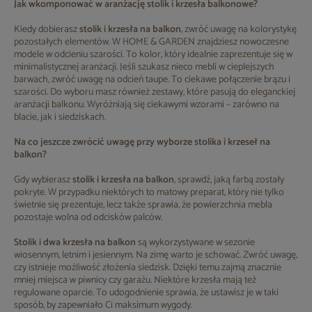
Jak wkomponować w aranżację stolik i krzesła balkonowe?
Kiedy dobierasz
stolik i krzesła na balkon
, zwróć uwagę na kolorystykę
pozostałych elementów. W HOME & GARDEN znajdziesz nowoczesne
modele w odcieniu szarości. To kolor, który idealnie zaprezentuje się w
minimalistycznej aranżacji. Jeśli szukasz nieco mebli w cieplejszych
barwach, zwróć uwagę na odcień taupe. To ciekawe połączenie brązu i
szarości. Do wyboru masz również zestawy, które pasują do eleganckiej
aranżacji balkonu. Wyróżniają się ciekawymi wzorami – zarówno na
blacie, jak i siedziskach.
Na co jeszcze zwrócić uwagę przy wyborze stolika i krzeseł na
balkon?
Gdy wybierasz
stolik i krzesła na balkon
, sprawdź, jaką farbą zostały
pokryte. W przypadku niektórych to matowy preparat, który nie tylko
świetnie się prezentuje, lecz także sprawia, że powierzchnia mebla
pozostaje wolna od odcisków palców.
Stolik i dwa krzesła na balkon
są wykorzystywane w sezonie
wiosennym, letnim i jesiennym. Na zimę warto je schować. Zwróć uwagę,
czy istnieje możliwość złożenia siedzisk. Dzięki temu zajmą znacznie
mniej miejsca w piwnicy czy garażu. Niektóre krzesła mają też
regulowane oparcie. To udogodnienie sprawia, że ustawisz je w taki
sposób, by zapewniało Ci maksimum wygody.