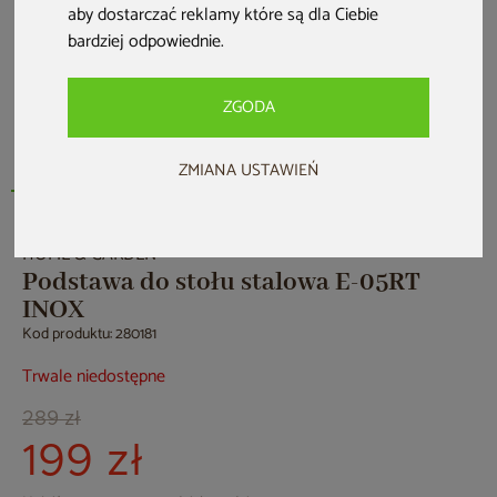
aby dostarczać reklamy które są dla Ciebie
bardziej odpowiednie
.
ZGODA
ZMIANA USTAWIEŃ
HOME & GARDEN
Podstawa do stołu stalowa E-05RT
INOX
Kod produktu: 280181
Trwale niedostępne
289 zł
199 zł