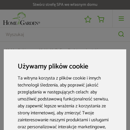
Stwórz strefę SPA we własnym domu
Meble dla biznesu
Meble HoReCa
Podstawy do stołów
Podstawa do stołu stalowa E-05RT INOX
Używamy plików cookie
Ta witryna korzysta z plików cookie i innych
technologii śledzenia, aby poprawić jakość
przeglądania w następujących celach:
aby
umożliwić podstawową funkcjonalność serwisu
,
aby zapewnić lepsze wrażenia z korzystania ze
strony internetowej
,
aby zmierzyć Twoje
zainteresowanie naszymi produktami i usługami
oraz personalizować interakcje marketingowe
,