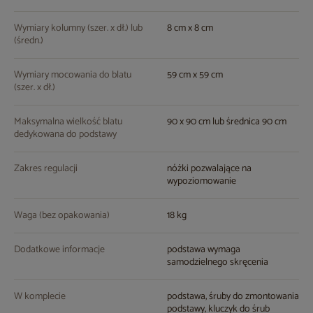
Wymiary kolumny (szer. x dł.) lub
8 cm x 8 cm
(średn.)
Wymiary mocowania do blatu
59 cm x 59 cm
(szer. x dł.)
Maksymalna wielkość blatu
90 x 90 cm lub średnica 90 cm
dedykowana do podstawy
Zakres regulacji
nóżki pozwalające na
wypoziomowanie
Waga (bez opakowania)
18 kg
Dodatkowe informacje
podstawa wymaga
samodzielnego skręcenia
W komplecie
podstawa, śruby do zmontowania
podstawy, kluczyk do śrub