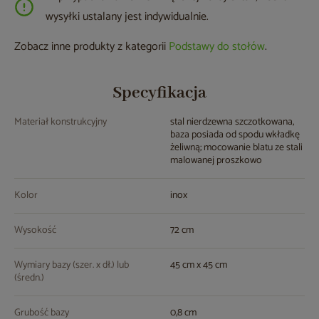
wysyłki ustalany jest indywidualnie.
Zobacz inne produkty z kategorii
Podstawy do stołów
.
Specyfikacja
Materiał konstrukcyjny
stal nierdzewna szczotkowana,
baza posiada od spodu wkładkę
żeliwną; mocowanie blatu ze stali
malowanej proszkowo
Kolor
inox
Wysokość
72 cm
Wymiary bazy (szer. x dł.) lub
45 cm x 45 cm
(średn.)
Grubość bazy
0,8 cm