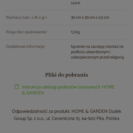
szare
Wymiary (szer. x dł. x gr.)
30 cm x 30 cm x 2,5 cm
Waga (bez opakowania)
1,3 kg
Dodatkowe informacje
łączenie na zaczepy; montaż na
podłożu utwardzonym i
zabezpieczonym przed wilgocią
Pliki do pobrania
Instrukcja obsługi podestów tarasowych HOME
& GARDEN
Odpowiedzialność za produkt: HOME & GARDEN Dudek
Group Sp. z o.o., ul. Ceramiczna 15, 64-920 Piła, Polska