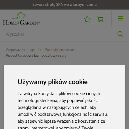
Stwórz strefę SPA we własnym domu
Do 25 000 zł zwrotu na kartę i raty RRSO 0%
Wyposażenie ogrodu
Podesty tarasowe
Podest tarasowy kompozytowy szary
Aktualne oferty
Używamy plików cookie
Ta witryna korzysta z plików cookie i innych
technologii śledzenia, aby poprawić jakość
przeglądania w następujących celach:
aby
umożliwić podstawową funkcjonalność serwisu
,
aby zapewnić lepsze wrażenia z korzystania ze
strony internetowej
,
aby zmierzyć Twoje