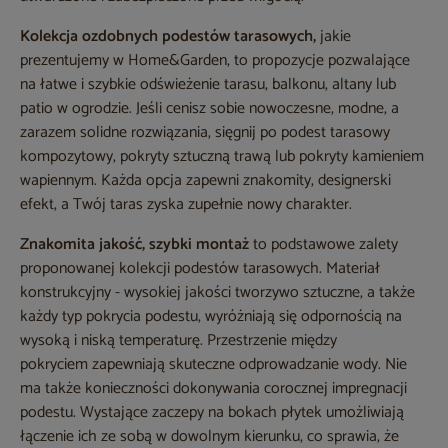
Kolekcja ozdobnych podestów tarasowych,
jakie
prezentujemy w Home&Garden, to propozycje pozwalające
na łatwe i szybkie odświeżenie tarasu, balkonu, altany lub
patio w ogrodzie. Jeśli cenisz sobie nowoczesne, modne, a
zarazem solidne rozwiązania, sięgnij po podest tarasowy
kompozytowy, pokryty sztuczną trawą lub pokryty kamieniem
wapiennym. Każda opcja zapewni znakomity, designerski
efekt, a Twój taras zyska zupełnie nowy charakter.
Znakomita jakość, szybki montaż
to podstawowe zalety
proponowanej kolekcji podestów tarasowych. Materiał
konstrukcyjny - wysokiej jakości tworzywo sztuczne, a także
każdy typ pokrycia podestu, wyróżniają się odpornością na
wysoką i niską temperaturę. Przestrzenie między
pokryciem zapewniają skuteczne odprowadzanie wody. Nie
ma także konieczności dokonywania corocznej impregnacji
podestu. Wystające zaczepy na bokach płytek umożliwiają
łączenie ich ze sobą w dowolnym kierunku, co sprawia, że