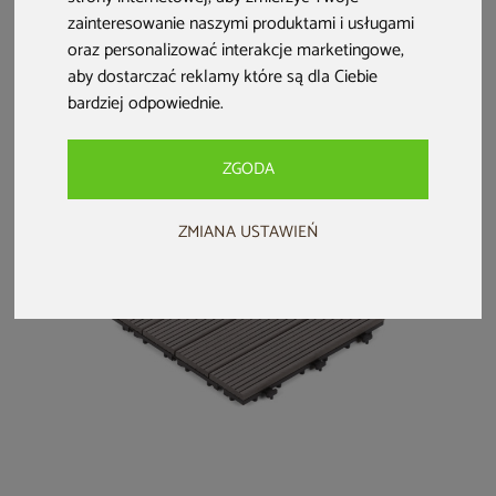
Podest tarasowy
Podest tarasowy
zainteresowanie naszymi produktami i usługami
kompozytowy
trawa
oraz personalizować interakcje marketingowe
,
brązowy
aby dostarczać reklamy które są dla Ciebie
13,99 zł
13,99 zł
bardziej odpowiednie
.
ZGODA
ZMIANA USTAWIEŃ