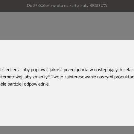
Do 25 000 zł zwrotu na kartę i raty RRSO 0%
Folie tunelowe
Folia na tunel ogrodowy Terplant 3x8 m biała
Aktualne oferty
ii śledzenia, aby poprawić jakość przeglądania w następujących cela
internetowej
,
aby zmierzyć Twoje zainteresowanie naszymi produktami
ebie bardziej odpowiednie
.