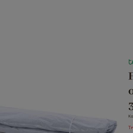
Ko
Tr