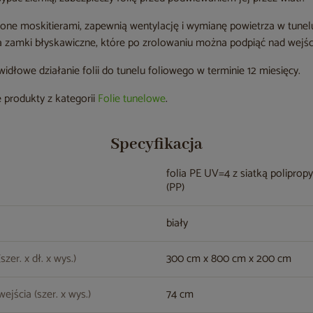
one moskitierami, zapewnią wentylację i wymianę powietrza w tune
 zamki błyskawiczne, które po zrolowaniu można podpiąć nad wejśc
dłowe działanie folii do tunelu foliowego w terminie 12 miesięcy.
 produkty z kategorii
Folie tunelowe
.
Specyfikacja
folia PE UV=4 z siatką polipro
(PP)
biały
zer. x dł. x wys.)
300 cm x 800 cm x 200 cm
ejścia (szer. x wys.)
74 cm