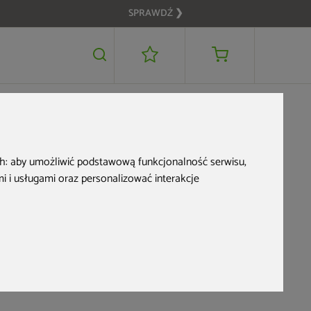
SPRAWDŹ ❯
529 zł
DODAJ DO KOSZYKA
ch:
aby umożliwić podstawową funkcjonalność serwisu
,
 i usługami oraz personalizować interakcje