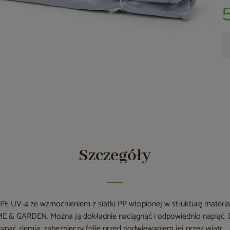
Szczegóły
 PE UV-4 ze wzmocnieniem z siatki PP wtopionej w strukturę materi
 & GARDEN. Można ją dokładnie naciągnąć i odpowiednio napiąć.
ypać ziemią, zabezpieczy folię przed podwiewaniem jej przez wiatr.