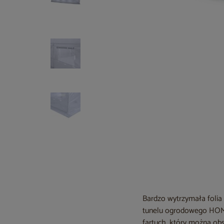
Bardzo wytrzymała folia
tunelu ogrodowego HOME
fartuch, który można obs