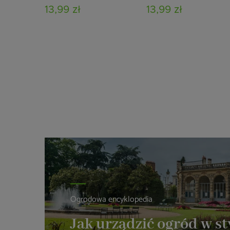
13,99 zł
13,99 zł
Ogrodowa encyklopedia
Jak urządzić ogród w st