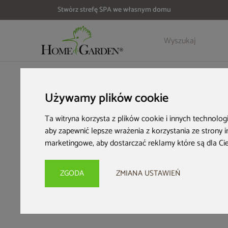
Stwórz strefę SPA we własnym domu
Szczegóły
Opinie
Akcesoria
HOME & GARDEN
Architektura ogrodowa
Tunele foliowe
Używamy plików cookie
Ta witryna korzysta z plików cookie i innych technolog
aby zapewnić lepsze wrażenia z korzystania ze strony 
marketingowe
,
aby dostarczać reklamy które są dla Ci
ZGODA
ZMIANA USTAWIEŃ