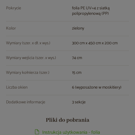
Pokrycie
folia PE UV=4 z siatką
polipropylenową (PP)
Kolor
zielony
Wymiary (szer. x dł. x wys.)
300 cm x 450 cm x 200 cm
Wymiary wejścia (szer. x wys.)
74 cm
Wymiary kołnierza (szer.)
15 cm
Liczba okien
6 (wyposażone w moskitiery)
Dodatkowe informacje
3 sekcje
Pliki do pobrania
Instrukcja użytkowania - folia