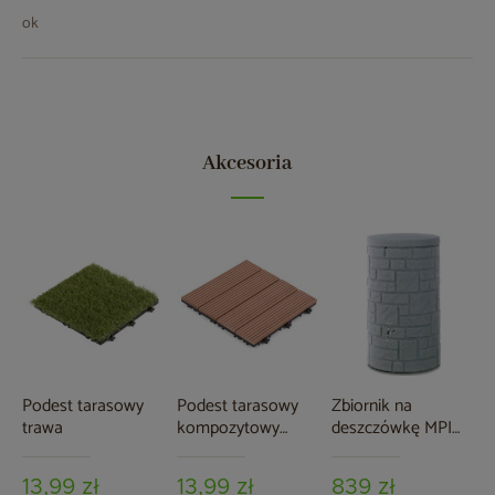
ok
Akcesoria
Podest tarasowy
Podest tarasowy
Zbiornik na
trawa
kompozytowy
deszczówkę MPI
brązowy
Arcado 230 l
granitowy
13,99 zł
13,99 zł
839 zł