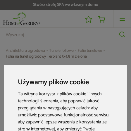
Stwórz strefę SPA we własnym domu
Do 25 000 zł zwrotu na kartę i raty RRSO 0%
Architektura ogrodowa
Tunele foliowe
Folie tunelowe
Folia na tunel ogrodowy Terplant 3x4,5 m zielona
Aktualne oferty
Używamy plików cookie
Ta witryna korzysta z plików cookie i innych
technologii śledzenia, aby poprawić jakość
przeglądania w następujących celach:
aby
umożliwić podstawową funkcjonalność serwisu
,
aby zapewnić lepsze wrażenia z korzystania ze
strony internetowej
,
aby zmierzyć Twoje