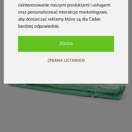
Folia na tunel
zainteresowanie naszymi produktami i usługami
ogrodowy Terplant
oraz personalizować interakcje marketingowe
,
2,5x4 m zielona
aby dostarczać reklamy które są dla Ciebie
249 zł
bardziej odpowiednie
.
ZGODA
ZMIANA USTAWIEŃ