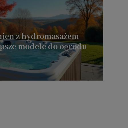
nien z hydromasażem
epsze modele do ogrodu