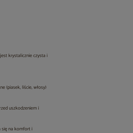
st krystalicznie czysta i
e (piasek, liście, włosy)
rzed uszkodzeniem i
a się na komfort i