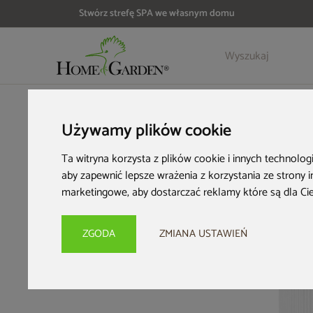
Stwórz strefę SPA we własnym domu
Szczegóły
Opinie
HOME & GARDEN
Strefa SPA
Wanny ogrodowe
Akcesori
Używamy plików cookie
Ta witryna korzysta z plików cookie i innych technolog
aby zapewnić lepsze wrażenia z korzystania ze strony 
marketingowe
,
aby dostarczać reklamy które są dla Ci
ZGODA
ZMIANA USTAWIEŃ