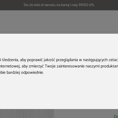
Do 25 000 zł zwrotu na kartę i raty RRSO 0%
a do wanien ogrodowych
Filtr kartuszowy Aquess do wanny ogrodowej
ii śledzenia, aby poprawić jakość przeglądania w następujących cela
internetowej
,
aby zmierzyć Twoje zainteresowanie naszymi produktami
ebie bardziej odpowiednie
.
Ko
Do