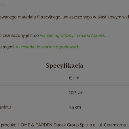
li.
isowanego materiału filtracyjnego, umieszczonego w plastikowym wkł
 przeznaczony jest do
wanien ogrodowych marki Aquess
.
kategorii
Akcesoria do wanien ogrodowych
.
Specyfikacja
15 cm
20,5 cm
gwintu
4,5 cm
produkt: HOME & GARDEN Dudek Group Sp. z o.o., ul. Ceramiczna 15