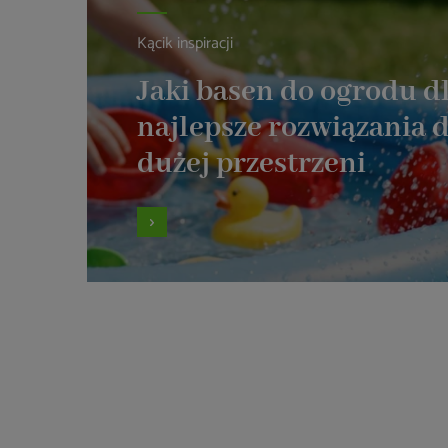
Kącik inspiracji
Jaki basen do ogrodu dl
najlepsze rozwiązania d
dużej przestrzeni