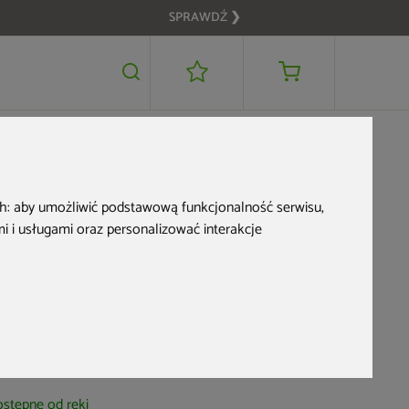
SPRAWDŹ ❯
199 zł
DODAJ DO KOSZYKA
ch:
aby umożliwić podstawową funkcjonalność serwisu
,
 i usługami oraz personalizować interakcje
Filtr kartuszowy
Aquess do wanny
ogrodowej
d produktu: 456787
stępne od ręki