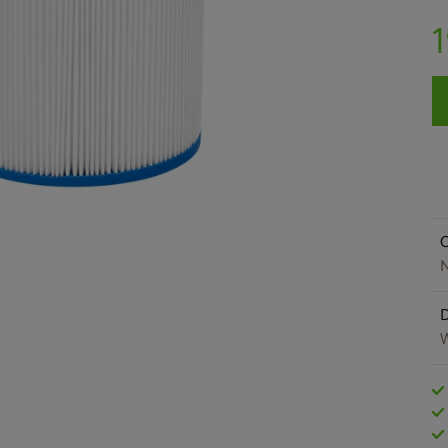
O
N
W