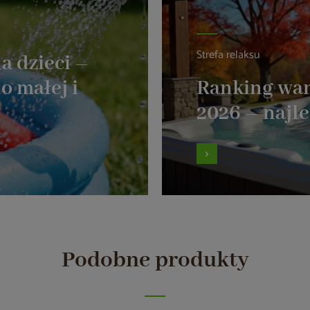
Strefa relaksu
a dzieci –
o małej i
Ranking wa
2026 – najl
Podobne produkty