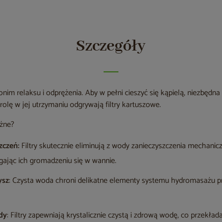
Szczegóły
m relaksu i odprężenia. Aby w pełni cieszyć się kąpielą, niezbędna je
lę w jej utrzymaniu odgrywają filtry kartuszowe.
ażne?
zczeń:
Filtry skutecznie eliminują z wody zanieczyszczenia mechaniczn
egając ich gromadzeniu się w wannie.
ysz
: Czysta woda chroni delikatne elementy systemu hydromasażu p
dy
: Filtry zapewniają krystalicznie czystą i zdrową wodę, co przekład