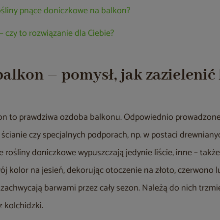
ośliny pnące doniczkowe na balkon?
 czy to rozwiązanie dla Ciebie?
alkon – pomysł, jak zazielenić
kon to prawdziwa ozdoba balkonu. Odpowiednio prowadzone
 ścianie czy specjalnych podporach, np. w postaci drewnian
e rośliny doniczkowe wypuszczają jedynie liście, inne – takż
wój kolor na jesień, dekorując otoczenie na złoto, czerwono 
re zachwycają barwami przez cały sezon. Należą do nich trzmie
z kolchidzki.