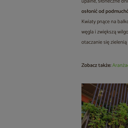
upalne, słoneczne d
osłonić od podmuch
Kwiaty pnące na balk
węgla i zwiększą wil
otaczanie się zieleni
Zobacz także:
Aranża