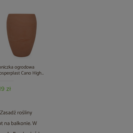
niczka ogrodowa
Doniczka ogrodowa
Doniczka
osperplast Cano High
Prosperplast Epocco Bold
Prosperpl
rracotta 13 l
Sand 14 l
Concrete G
19 zł
339 zł
149 zł
.
Zasadź rośliny
ot na balkonie. W