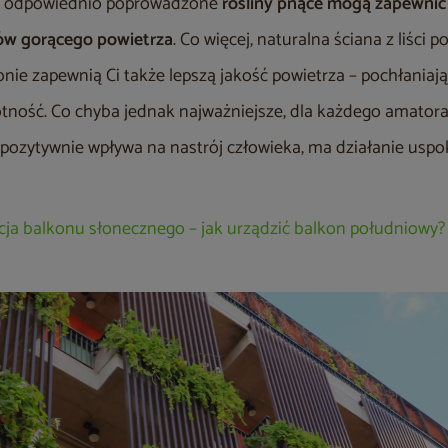
ni odpowiednio poprowadzone
rośliny pnące mogą zapewnić 
ów gorącego powietrza
. Co więcej, naturalna ściana z liści 
onie zapewnią Ci także lepszą jakość powietrza – pochłania
gotność. Co chyba jednak najważniejsze, dla każdego amator
ą pozytywnie wpływa na nastrój człowieka, ma działanie uspok
cja balkonu słonecznego – jak urządzić balkon południowy?