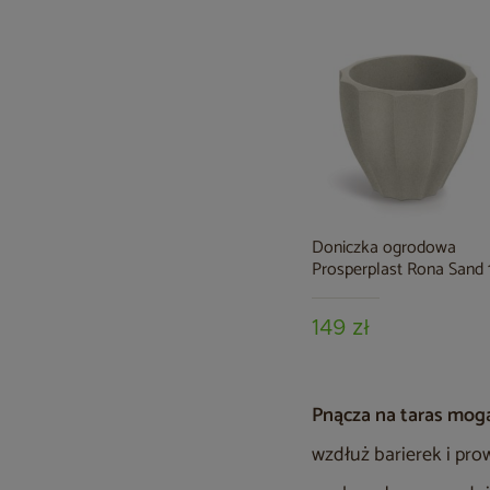
Doniczka ogrodowa
Prosperplast Rona Sand 
l
149 zł
Pnącza na taras mogą
wzdłuż barierek i pro