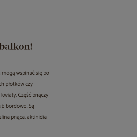
 balkon!
 mogą wspinać się po
ych płotków czy
e kwiaty. Część pnączy
lub bordowo. Są
lina pnąca, aktinidia