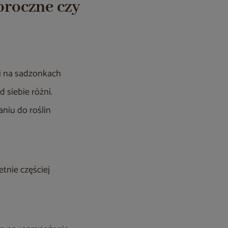
oroczne czy
Ci na sadzonkach
d siebie różni.
niu do roślin
tnie częściej