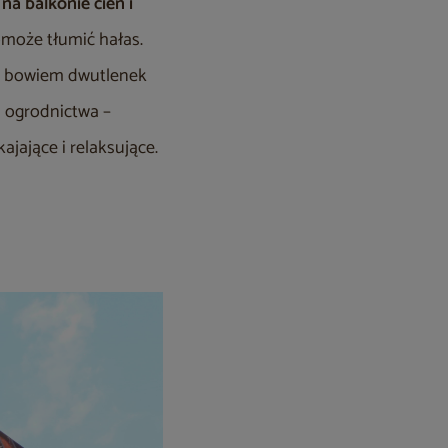
na balkonie cień i
pomoże tłumić hałas.
ją bowiem dwutlenek
a ogrodnictwa –
ajające i relaksujące.