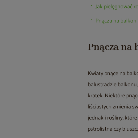
Jak pielęgnować r
Pnącza na balkon –
Pnącza na b
Kwiaty pnące na bal
balustradzie balkonu,
kratek. Niektóre pnąc
liściastych zmienia s
jednak i rośliny, któ
pstrolistna czy bluszc