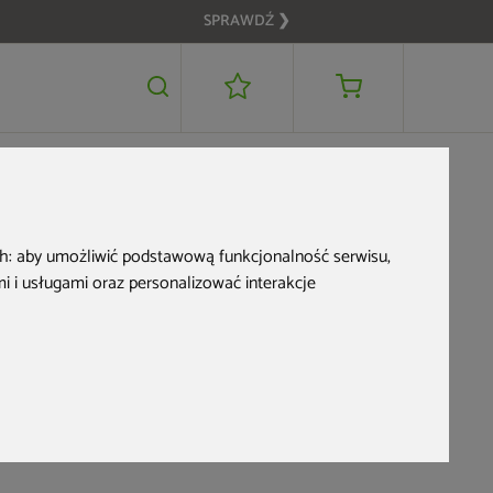
SPRAWDŹ ❯
akie
ch:
aby umożliwić podstawową funkcjonalność serwisu
,
 i usługami oraz personalizować interakcje
b je