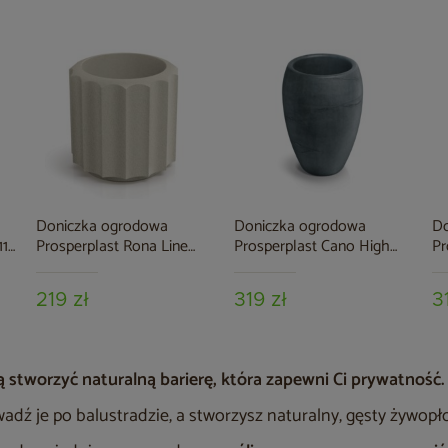
Doniczka ogrodowa
Doniczka ogrodowa
Do
11
Prosperplast Rona Line
Prosperplast Cano High
Pr
Sand 15 l
Concrete Gray 13 l
Te
219 zł
319 zł
3
 stworzyć naturalną barierę, która zapewni Ci prywatność
wadź je po balustradzie, a stworzysz naturalny, gęsty żywopł