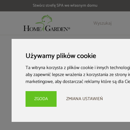
Stwórz strefę SPA we własnym domu
HOME & GARDEN
Inspiracje i porady
Ogrodowa encyklope
Używamy plików cookie
Pną
Ta witryna korzysta z plików cookie i innych technolog
aby zapewnić lepsze wrażenia z korzystania ze strony 
wyb
marketingowe
,
aby dostarczać reklamy które są dla Ci
ZGODA
ZMIANA USTAWIEŃ