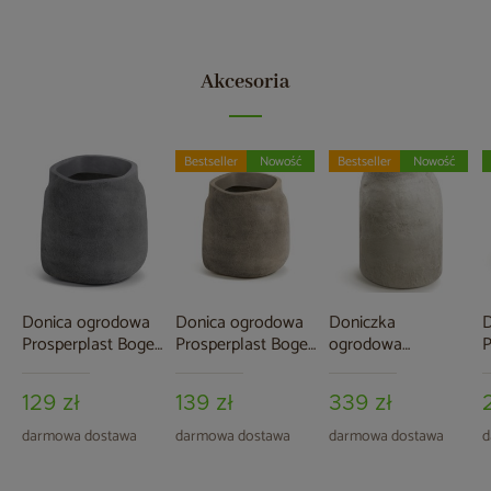
Akcesoria
Bestseller
Nowość
Bestseller
Nowość
Donica ogrodowa
Donica ogrodowa
Doniczka
D
Prosperplast Boge
Prosperplast Boge
ogrodowa
P
Concrete Gray 37 l
Macchiato 37 l
Prosperplast
R
Epocco Bold Sand
129 zł
139 zł
339 zł
14 l
darmowa dostawa
darmowa dostawa
darmowa dostawa
d