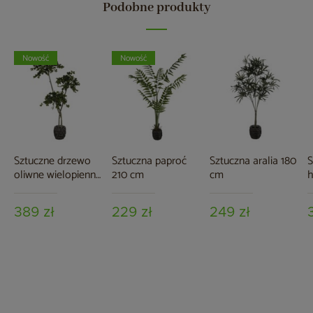
Podobne produkty
Nowość
Nowość
Sztuczne drzewo
Sztuczna paproć
Sztuczna aralia 180
S
oliwne wielopienne
210 cm
cm
h
180 cm
389 zł
229 zł
249 zł