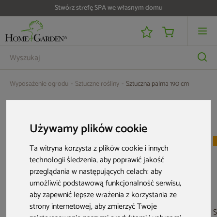
Stwórz strefę SPA we własnym domu
Wyposażenie ogrodu
Sztuczne rośliny
Sztuczna palma 190 cm
Aktualne oferty
Używamy plików cookie
Nowość
Nowość
Ta witryna korzysta z plików cookie i innych
technologii śledzenia, aby poprawić jakość
przeglądania w następujących celach:
aby
umożliwić podstawową funkcjonalność serwisu
,
aby zapewnić lepsze wrażenia z korzystania ze
strony internetowej
,
aby zmierzyć Twoje
Sztuczna paproć
Sztuczny eukaliptus
Sztuczna paproć
S