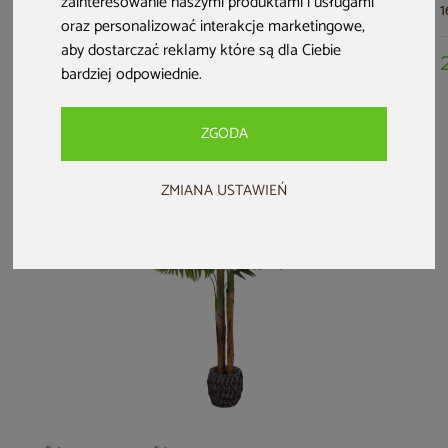
zainteresowanie naszymi produktami i usługami
200 cm
180 cm
180 cm
1
oraz personalizować interakcje marketingowe
,
aby dostarczać reklamy które są dla Ciebie
149 zł
409 zł
149 zł
bardziej odpowiednie
.
ZGODA
ZMIANA USTAWIEŃ