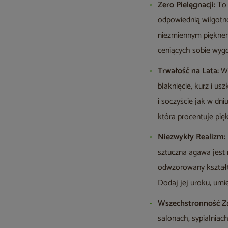
Zero Pielęgnacji:
To 
odpowiednią wilgotno
niezmiennym pięknem.
ceniących sobie wyg
Trwałość na Lata:
W
blaknięcie, kurz i u
i soczyście jak w dn
która procentuje pię
Niezwykły Realizm:
sztuczna agawa jest 
odwzorowany kształt 
Dodaj jej uroku, umi
Wszechstronność Z
salonach, sypialniach