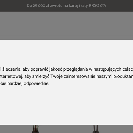
Do 25 000 zł zwrotu na kartę i raty RRSO 0%
Sztuczna agawa 190 cm
Aktualne oferty
ii śledzenia, aby poprawić jakość przeglądania w następujących cela
internetowej
,
aby zmierzyć Twoje zainteresowanie naszymi produktami
ebie bardziej odpowiednie
.