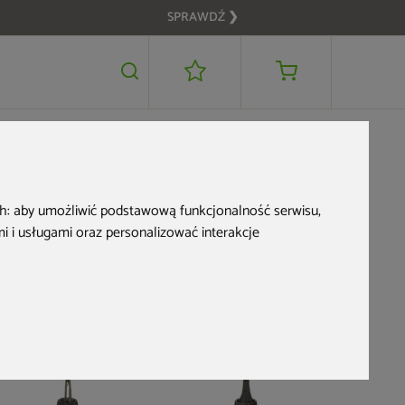
SPRAWDŹ ❯
459 zł
DODAJ DO KOSZYKA
ch:
aby umożliwić podstawową funkcjonalność serwisu
,
 i usługami oraz personalizować interakcje
Nowość
Nowość
Sztuczna 
149 zł