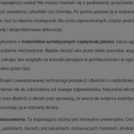
największa zaleta! Nie musisz martwić się o podlewanie, przycinanie
ść powietrza, szkodniki czy choroby. Po prostu postaw ją w wybranym
 Jest to idealne rozwiązanie dla osób zapracowanych, często podró
odę i bezproblemowe dekoracje.
ykonana z
materiałów syntetycznych najwyższej jakości
, nasza a
szkodzenia mechaniczne. Będzie cieszyć oko przez wiele sezonów, wy
iu zakupu, bez względu na warunki panujące w pomieszczeniu i w ogro
knem przez lata.
Dzięki zaawansowanej technologii produkcji i dbałości o najdrobniej
niemal nie do odróżnienia od żywego odpowiednika. Naturalna tekstura
oraz dbałość o detale pnia sprawiają, że wnosi do wnętrza autentyc
eszczając ją w stylowej donicy.
astosowania:
Ta imponująca roślina jest niezwykle uniwersalna. Dos
, jadalniach, biurach, poczekalniach, restauracjach, hotelach, klinik