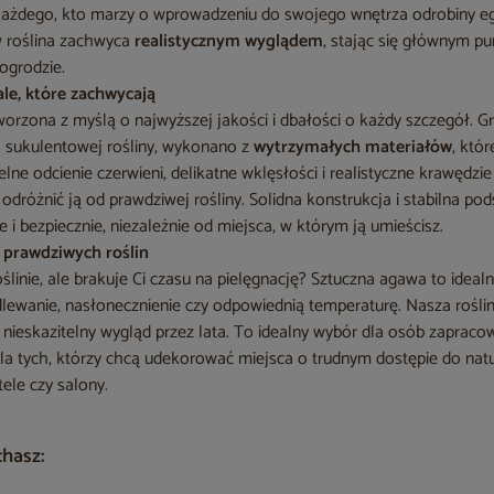
 każdego, kto marzy o wprowadzeniu do swojego wnętrza odrobiny eg
 roślina zachwyca
realistycznym wyglądem
, stając się głównym 
ogrodzie.
le, które zachwycają
rzona z myślą o najwyższej jakości i dbałości o każdy szczegół. Gru
j sukulentowej rośliny, wykonano z
wytrzymałych materiałów
, któ
elne odcienie czerwieni, delikatne wklęsłości i realistyczne krawędzie
 odróżnić ją od prawdziwej rośliny. Solidna konstrukcja i stabilna po
 i bezpiecznie, niezależnie od miejsca, w którym ją umieścisz.
a prawdziwych roślin
ślinie, ale brakuje Ci czasu na pielęgnację? Sztuczna agawa to ideal
dlewanie, nasłonecznienie czy odpowiednią temperaturę. Nasza rośli
 nieskazitelny wygląd przez lata. To idealny wybór dla osób zapraco
la tych, którzy chcą udekorować miejsca o trudnym dostępie do natu
tele czy salony.
chasz: