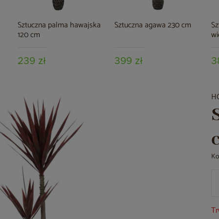
Sztuczna palma hawajska
Sztuczna agawa 230 cm
Sz
120 cm
wi
239 zł
399 zł
3
H
Ko
Tr