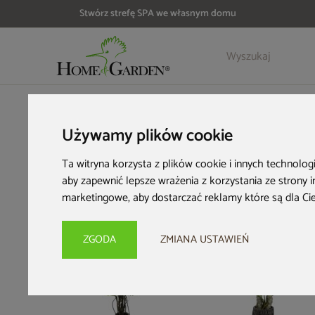
Stwórz strefę SPA we własnym domu
Szczegóły
Opinie
Akcesoria
HOME & GARDEN
Wyposażenie ogrodu
Sztuczne rośliny
Używamy plików cookie
Ta witryna korzysta z plików cookie i innych technolog
aby zapewnić lepsze wrażenia z korzystania ze strony 
marketingowe
,
aby dostarczać reklamy które są dla Ci
ZGODA
ZMIANA USTAWIEŃ