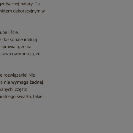
zotycznej natury. Ta
punktem dekoracyjnym w
be liście,
re doskonale imitują
 sprawiają, że na
dstawa gwarantują, że
ne rozwiązanie! Nie
na
nie wymaga żadnej
wanych, często
ralnego światła, takie