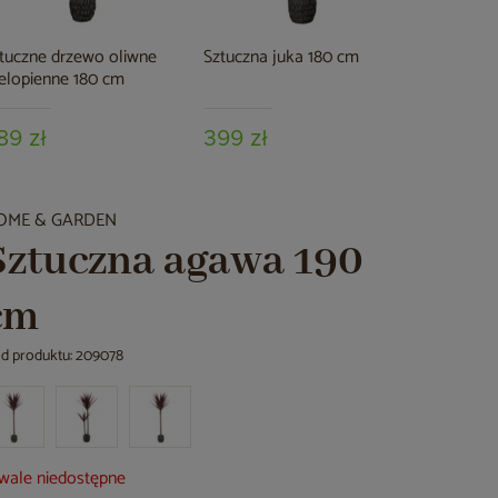
tuczne drzewo oliwne
Sztuczna juka 180 cm
elopienne 180 cm
89 zł
399 zł
OME & GARDEN
Sztuczna agawa 190
cm
d produktu: 209078
wale niedostępne