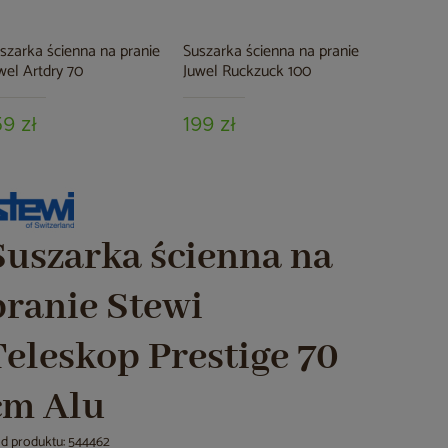
szarka ścienna na pranie
Suszarka ścienna na pranie
Suszarka 
wel Artdry 70
Juwel Ruckzuck 100
Juwel Ruc
59 zł
199 zł
219 zł
Suszarka ścienna na
pranie Stewi
Teleskop Prestige 70
cm Alu
d produktu: 544462