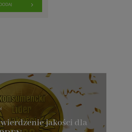
DODAJ
N
wierdzenie jakości dla