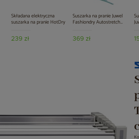
Składana elektryczna
Suszarka na pranie Juwel
Su
suszarka na pranie HotDry
Fashiondry Autostretch
Ju
Mint
239 zł
369 zł
1
Ko