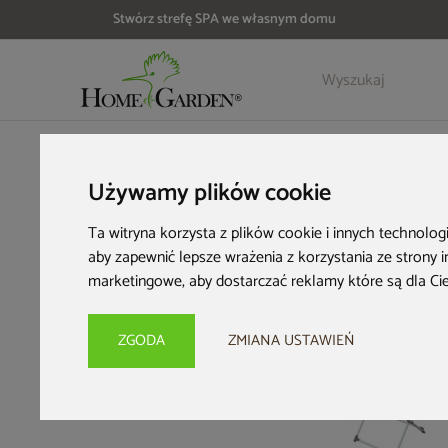
Stwórz strefę SPA we własnym domu
Szczegóły
Opinie
HOME & GARDEN
Wyposażenie domu
Suszarki na pranie 
Używamy plików cookie
Ta witryna korzysta z plików cookie i innych technolog
aby zapewnić lepsze wrażenia z korzystania ze strony 
marketingowe
,
aby dostarczać reklamy które są dla Ci
ZGODA
ZMIANA USTAWIEŃ