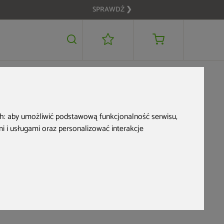
SPRAWDŹ ❯
339 zł
DODAJ DO KOSZYKA
ch:
aby umożliwić podstawową funkcjonalność serwisu
,
 i usługami oraz personalizować interakcje