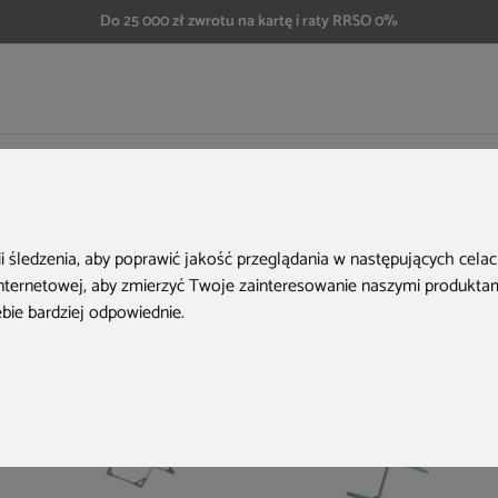
Do 25 000 zł zwrotu na kartę i raty RRSO 0%
do domu
Suszarka ścienna na pranie Stewi Teleskop Prestige 70 cm Alu
Aktualne oferty
ii śledzenia, aby poprawić jakość przeglądania w następujących cela
internetowej
,
aby zmierzyć Twoje zainteresowanie naszymi produktami
ebie bardziej odpowiednie
.
Nowość