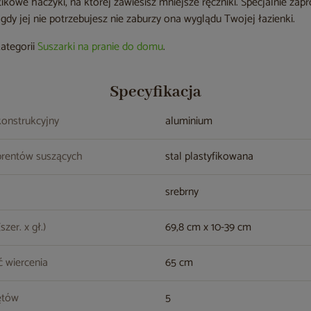
kowe haczyki, na której zawiesisz mniejsze ręczniki. Specjalnie za
 gdy jej nie potrzebujesz nie zaburzy ona wyglądu Twojej łazienki.
kategorii
Suszarki na pranie do domu
.
Specyfikacja
konstrukcyjny
aluminium
prentów suszących
stal plastyfikowana
srebrny
zer. x gł.)
69,8 cm x 10-39 cm
 wiercenia
65 cm
ętów
5