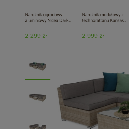
Narożnik ogrodowy
Narożnik modułowy z
aluminiowy Nicea Dark
technorattanu Kansas
Grey / Grey
Maxi Grey / Grey Melang
2 299 zł
2 999 zł