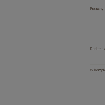
Poduchy
Dodatkow
W komple