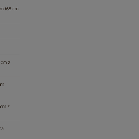
cm (68 cm
 cm z
nt
 cm z
na