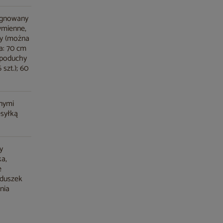
egnowany
ymienne,
ny (można
a: 70 cm
y poduchy
 szt.); 60
nymi
esyłką
y
ka,
e
oduszek
nia