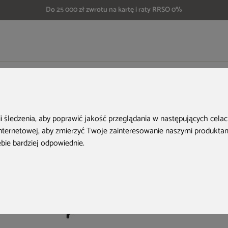
Do 25 000 zł zwrotu na kartę i raty RRSO 0%
Narożnik modułowy z technorattanu Kansas Maxi Beige / Beige Melange
Aktualne oferty
ii śledzenia, aby poprawić jakość przeglądania w następujących cela
internetowej
,
aby zmierzyć Twoje zainteresowanie naszymi produktami
ebie bardziej odpowiednie
.