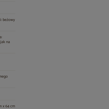
i: beżowy
a:
 jak na
anego
m x 64 cm