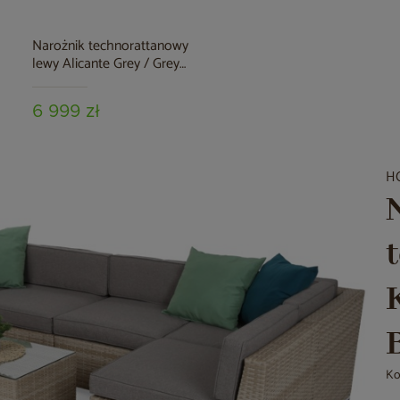
Narożnik technorattanowy
lewy Alicante Grey / Grey
e
Melange
6 999 zł
H
Ko