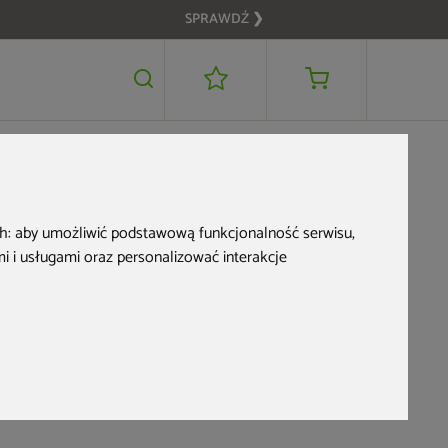
SPRAWDŹ ❯
2 999 zł
DODAJ DO KOSZYKA
ch:
aby umożliwić podstawową funkcjonalność serwisu
,
 i usługami oraz personalizować interakcje