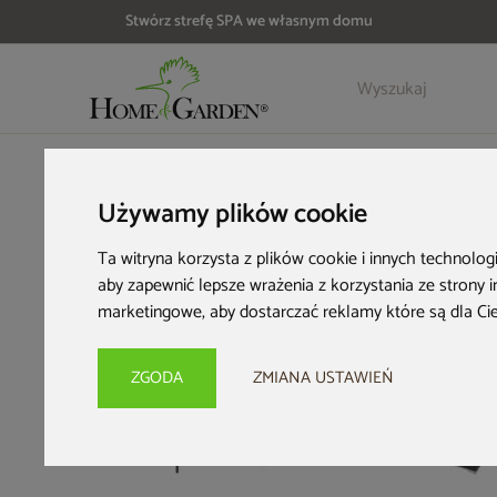
Stwórz strefę SPA we własnym domu
Szczegóły
Opinie
Akcesoria
HOME & GARDEN
Meble ogrodowe
Narożniki ogrodowe
Używamy plików cookie
Ta witryna korzysta z plików cookie i innych technolog
aby zapewnić lepsze wrażenia z korzystania ze strony 
marketingowe
,
aby dostarczać reklamy które są dla Ci
Bestseller
ZGODA
ZMIANA USTAWIEŃ