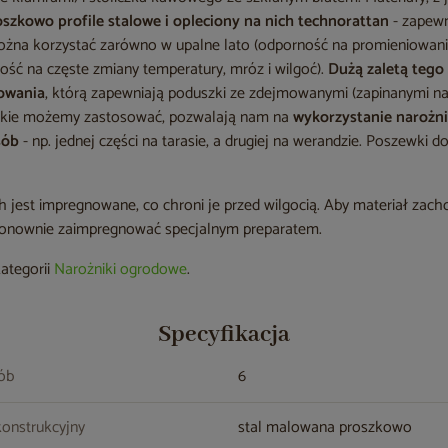
zkowo profile stalowe i opleciony na nich technorattan
- zapewn
żna korzystać zarówno w upalne lato (odporność na promieniowanie 
ość na częste zmiany temperatury, mróz i wilgoć).
Dużą zaletą teg
kowania
, którą zapewniają poduszki ze zdejmowanymi (zapinanymi n
 jakie możemy zastosować, pozwalają nam na
wykorzystanie narożni
sób
- np. jednej części na tarasie, a drugiej na werandzie. Poszewki
jest impregnowane, co chroni je przed wilgocią. Aby materiał zac
 ponownie zaimpregnować specjalnym preparatem.
kategorii
Narożniki ogrodowe
.
Specyfikacja
sób
6
konstrukcyjny
stal malowana proszkowo