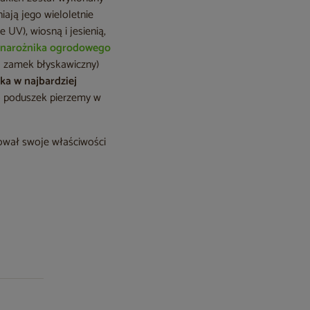
iają jego wieloletnie
UV), wiosną i jesienią,
o
narożnika ogrodowego
a zamek błyskawiczny)
ka w najbardziej
 do poduszek pierzemy w
hował swoje właściwości