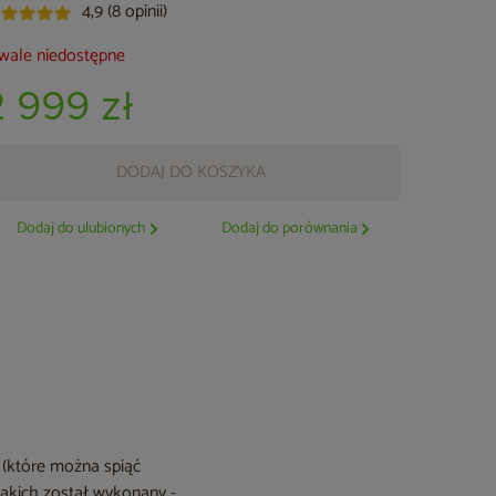
4,9 (8 opinii)
wale niedostępne
2 999 zł
DODAJ DO KOSZYKA
Dodaj do ulubionych
Dodaj do porównania
(które można spiąć
jakich został wykonany -