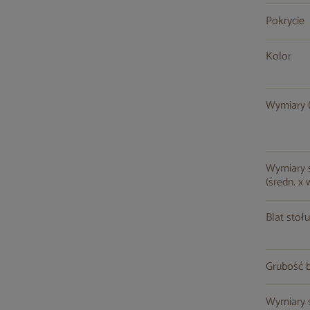
Pokrycie
Kolor
Wymiary (s
Wymiary st
(średn. x 
Blat stołu
Grubość b
Wymiary s