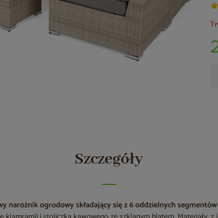
Tr
Szczegóły
wy narożnik ogrodowy składający się z 6 oddzielnych segmentów
 klamrami) i stoliczka kawowego ze szklanym blatem. Materiały, z 