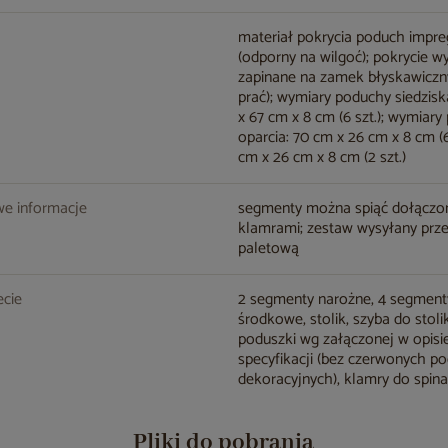
materiał pokrycia poduch impr
(odporny na wilgoć); pokrycie w
zapinane na zamek błyskawicz
prać); wymiary poduchy siedzisk
x 67 cm x 8 cm (6 szt.); wymiar
oparcia: 70 cm x 26 cm x 8 cm (6
cm x 26 cm x 8 cm (2 szt.)
e informacje
segmenty można spiąć dołączo
klamrami; zestaw wysyłany prz
paletową
cie
2 segmenty narożne, 4 segment
środkowe, stolik, szyba do stoli
poduszki wg załączonej w opisi
specyfikacji (bez czerwonych p
dekoracyjnych), klamry do spina
Pliki do pobrania