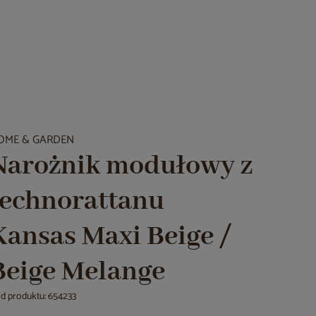
OME & GARDEN
Narożnik modułowy z
technorattanu
Kansas Maxi Beige /
Beige Melange
d produktu: 654233