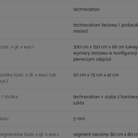
technorattan
technorattan: beżowy / poduszk
melanż
zer. x gł. x wys.)
300 cm x 150 cm x 68 cm (uwag
wymiary zestawu w konfiguracji
pierwszym zdjęciu)
olika (szer. x dł. x wys.) lub
50 cm x 75 cm x 41 cm
wys.)
 / stolika
technorattan + szyba z hartow
szkła
latu
5 mm
egmentów (szer. x gł. x wys.)
segment narożny: 80 cm x 80 c