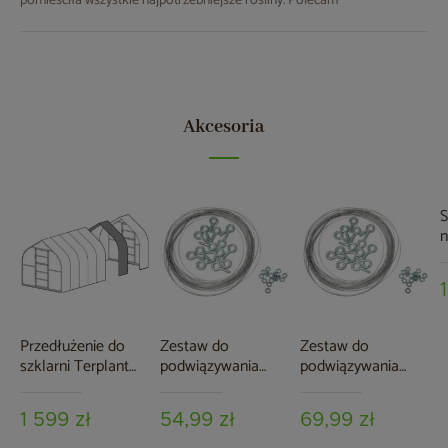
pomieściła wszystkie najpotrzebniejsze rośliny. Polecam
Akcesoria
S
n
k
T
Przedłużenie do
Zestaw do
Zestaw do
szklarni Terplant
podwiązywania
podwiązywania
Pro 2 m
roślin Terplant 2 m
roślin Terplant 8 m
1 599 zł
54,99 zł
69,99 zł