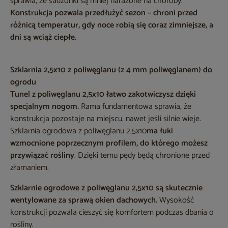
sprawia, że sadzonki są mniej narażone na choroby.
Konstrukcja pozwala przedłużyć sezon – chroni przed
różnicą temperatur, gdy noce robią się coraz zimniejsze, a
dni są wciąż ciepłe.
Szklarnia 2,5x10 z poliwęglanu (z 4 mm poliwęglanem) do
ogrodu
Tunel z poliwęglanu 2,5x10
łatwo zakotwiczysz dzięki
specjalnym nogom.
Rama fundamentowa sprawia, że
konstrukcja pozostaje na miejscu, nawet jeśli silnie wieje.
Szklarnia ogrodowa z poliwęglanu 2,5x10
ma łuki
wzmocnione poprzecznym profilem, do którego możesz
przywiązać rośliny
. Dzięki temu pędy będą chronione przed
złamaniem.
Szklarnie ogrodowe z poliwęglanu 2,5x10
są skutecznie
wentylowane za sprawą okien dachowych.
Wysokość
konstrukcji pozwala cieszyć się komfortem podczas dbania o
rośliny.