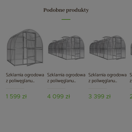
Podobne produkty
Szklarnia ogrodowa
Szklarnia ogrodowa
Szklarnia ogrodowa
S
z poliwęglanu
z poliwęglanu
z poliwęglanu
z
Terplant Comfort
Terplant Comfort
Terplant Comfort
T
2x2 m
2x10 m
2x8 m
P
1 599 zł
4 099 zł
3 399 zł