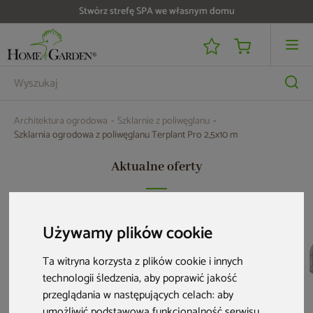
Do 25 000 zł zwrotu na kartę i raty RRSO 0%
Architektura ogrodowa
Szklarnie z poliwęglanu
Szklarnia ogrodowa z poliwęglanu Terplant Pro 2,5x10 m
Aktualne oferty
Używamy plików cookie
Ta witryna korzysta z plików cookie i innych
technologii śledzenia, aby poprawić jakość
przeglądania w następujących celach:
aby
umożliwić podstawową funkcjonalność serwisu
,