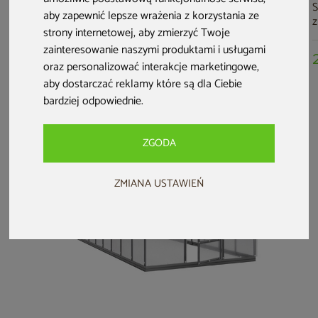
Szklarnia ogrodowa
Szklarnia ogrodowa
Szklarnia ogrodowa
S
aby zapewnić lepsze wrażenia z korzystania ze
z poliwęglanu
z poliwęglanu
z poliwęglanu
z
strony internetowej
,
aby zmierzyć Twoje
Terplant Comfort
Terplant Comfort
Terplant Comfort
T
2x10 m
2x6 m
2x2 m
P
zainteresowanie naszymi produktami i usługami
4 099 zł
2 699 zł
1 599 zł
oraz personalizować interakcje marketingowe
,
aby dostarczać reklamy które są dla Ciebie
bardziej odpowiednie
.
ZGODA
ZMIANA USTAWIEŃ