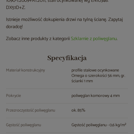
1090-1:2009+A1:2011, stali ocynkowanej wg EN10346:
DX51D+Z.
Istnieje możliwość dokupienia drzwi na tylną ścianę. Zapytaj
doradcę!
Zobacz inne produkty z kategorii
Szklarnie z poliwęglanu
.
Specyfikacja
Materiał konstrukcyjny
profile stalowe ocynkowane
Omega o szerokości 56 mm, gr.
ścianki 1 mm
Pokrycie
poliwęglan komorowy 4 mm
Przezroczystość poliwęglanu
ok. 85%
Gęstość poliwęglanu
Gęstość poliwęglanu - 0,6 kg/m²