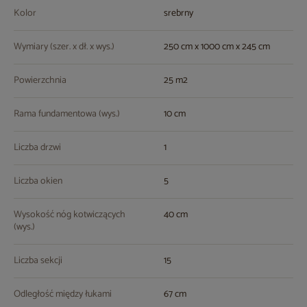
Kolor
srebrny
Wymiary (szer. x dł. x wys.)
250 cm x 1000 cm x 245 cm
Powierzchnia
25 m2
Rama fundamentowa (wys.)
10 cm
Liczba drzwi
1
Liczba okien
5
Wysokość nóg kotwiczących
40 cm
(wys.)
Liczba sekcji
15
Odległość między łukami
67 cm