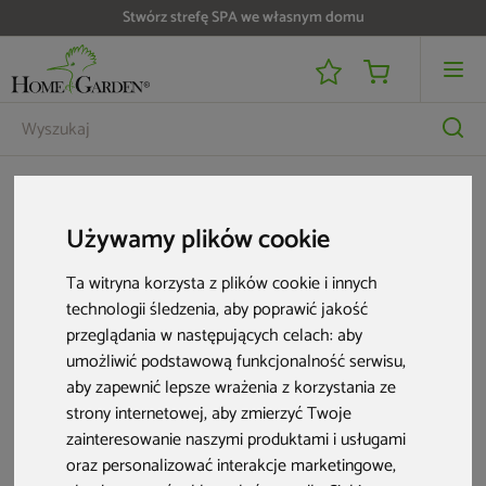
Stwórz strefę SPA we własnym domu
Meble dla biznesu
Meble HoReCa
Podstawy do stołów
Podstawa do stołu stalowa H-8 INOX
Używamy plików cookie
Ta witryna korzysta z plików cookie i innych
technologii śledzenia, aby poprawić jakość
przeglądania w następujących celach:
aby
umożliwić podstawową funkcjonalność serwisu
,
aby zapewnić lepsze wrażenia z korzystania ze
strony internetowej
,
aby zmierzyć Twoje
zainteresowanie naszymi produktami i usługami
oraz personalizować interakcje marketingowe
,