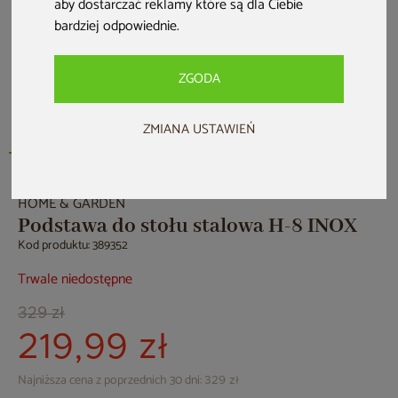
aby dostarczać reklamy które są dla Ciebie
bardziej odpowiednie
.
ZGODA
ZMIANA USTAWIEŃ
HOME & GARDEN
Podstawa do stołu stalowa H-8 INOX
Kod produktu: 389352
Trwale niedostępne
329 zł
219,99 zł
Najniższa cena z poprzednich 30 dni:
329 zł