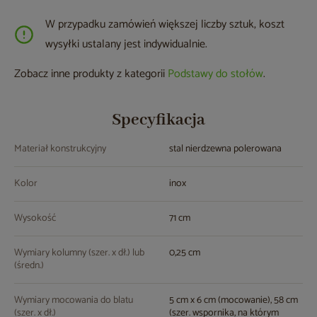
W przypadku zamówień większej liczby sztuk, koszt
wysyłki ustalany jest indywidualnie.
Zobacz inne produkty z kategorii
Podstawy do stołów
.
Specyfikacja
Materiał konstrukcyjny
stal nierdzewna polerowana
Kolor
inox
Wysokość
71 cm
Wymiary kolumny (szer. x dł.) lub
0,25 cm
(średn.)
Wymiary mocowania do blatu
5 cm x 6 cm (mocowanie), 58 cm
(szer. x dł.)
(szer. wspornika, na którym